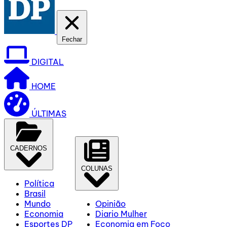
Fechar
DIGITAL
HOME
ÚLTIMAS
CADERNOS
COLUNAS
Política
Brasil
Mundo
Opinião
Economia
Diario Mulher
Esportes DP
Economia em Foco