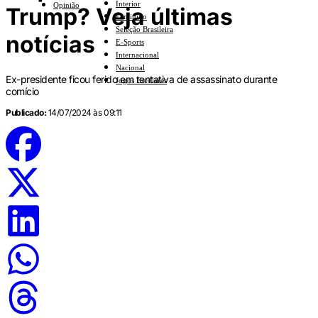
Interior
Opinião
Trump? Veja últimas
Feminino
Seleção Brasileira
notícias
E-Sports
Internacional
Nacional
Ex-presidente ficou ferido em tentativa de assassinato durante
Jogos Escolares
comício
Publicado:
14/07/2024 às 09:11