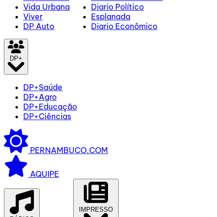
Vida Urbana
Diario Político
Viver
Esplanada
DP Auto
Diario Econômico
DP+
DP+Saúde
DP+Agro
DP+Educação
DP+Ciências
PERNAMBUCO.COM
AQUIPE
IMPRESSO