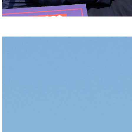
O republicano de 78 anos foi retirado do palco com o rosto ensanguentado (ANNA
MONEYMAKER / GETTY IMAGES NORTH AMERICA / GETTY IMAGES VIA AFP)