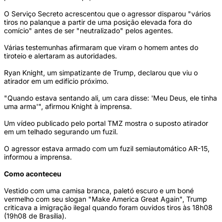
O Serviço Secreto acrescentou que o agressor disparou "vários
tiros no palanque a partir de uma posição elevada fora do
comício" antes de ser "neutralizado" pelos agentes.
Várias testemunhas afirmaram que viram o homem antes do
tiroteio e alertaram as autoridades.
Ryan Knight, um simpatizante de Trump, declarou que viu o
atirador em um edifício próximo.
"Quando estava sentando ali, um cara disse: 'Meu Deus, ele tinha
uma arma'", afirmou Knight à imprensa.
Um vídeo publicado pelo portal TMZ mostra o suposto atirador
em um telhado segurando um fuzil.
O agressor estava armado com um fuzil semiautomático AR-15,
informou a imprensa.
Como aconteceu
Vestido com uma camisa branca, paletó escuro e um boné
vermelho com seu slogan "Make America Great Again", Trump
criticava a imigração ilegal quando foram ouvidos tiros às 18h08
(19h08 de Brasília).