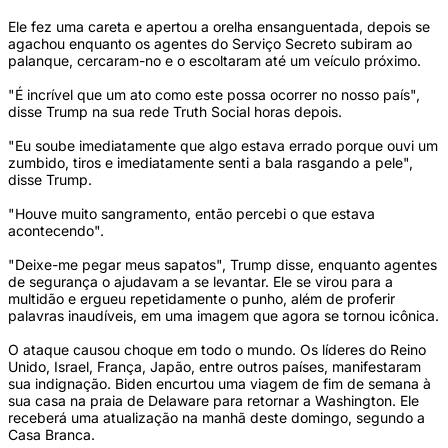
Ele fez uma careta e apertou a orelha ensanguentada, depois se
agachou enquanto os agentes do Serviço Secreto subiram ao
palanque, cercaram-no e o escoltaram até um veículo próximo.
"É incrível que um ato como este possa ocorrer no nosso país",
disse Trump na sua rede Truth Social horas depois.
"Eu soube imediatamente que algo estava errado porque ouvi um
zumbido, tiros e imediatamente senti a bala rasgando a pele",
disse Trump.
"Houve muito sangramento, então percebi o que estava
acontecendo".
"Deixe-me pegar meus sapatos", Trump disse, enquanto agentes
de segurança o ajudavam a se levantar. Ele se virou para a
multidão e ergueu repetidamente o punho, além de proferir
palavras inaudíveis, em uma imagem que agora se tornou icônica.
O ataque causou choque em todo o mundo. Os líderes do Reino
Unido, Israel, França, Japão, entre outros países, manifestaram
sua indignação. Biden encurtou uma viagem de fim de semana à
sua casa na praia de Delaware para retornar a Washington. Ele
receberá uma atualização na manhã deste domingo, segundo a
Casa Branca.