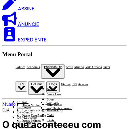
ASSINE
ANUNCIE
EXPEDIENTE
Menu Portal
Política
Economia
Esportes DP
Brasil
Mundo
Vida Urbana
Viver
DP+
Colunas
Blogs
Xinhua
CRI
Acervo
Náutico
Santa Cruz
Sport
DP Auto
Blog Giro
Mundo
Olimpíadas
Diario Mulher
DP +Agro
Blog Dantas Barreto
EUA
Basquete
Economia e Negócios Em Foco
DP +Saúde
Vôlei
Diario Econômico
DP +Educação
Tênis
O que aconteceu com
Diario Político
DP +Ciências
Automobilismo
Esplanada