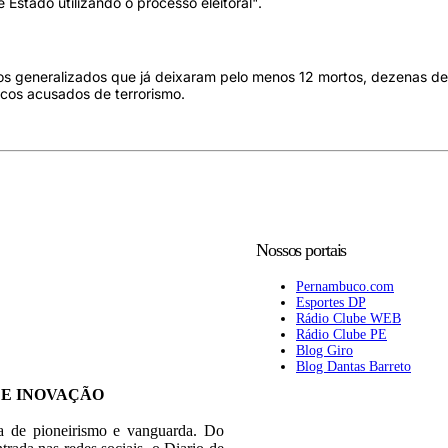
Estado utilizando o processo eleitoral".
os generalizados que já deixaram pelo menos 12 mortos, dezenas de
ticos acusados de terrorismo.
Nossos portais
Pernambuco.com
Esportes DP
Rádio Clube WEB
Rádio Clube PE
Blog Giro
Blog Dantas Barreto
 E INOVAÇÃO
ia de pioneirismo e vanguarda. Do