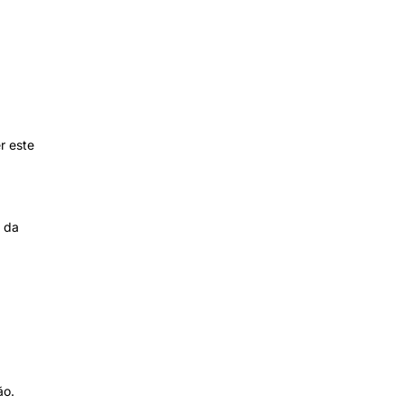
r este
s da
ão.