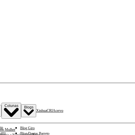
Colunas
Blogs
Xinhua
CRI
Acervo
to
Blog Giro
rio Mulher
gro
Blog Dantas Barreto