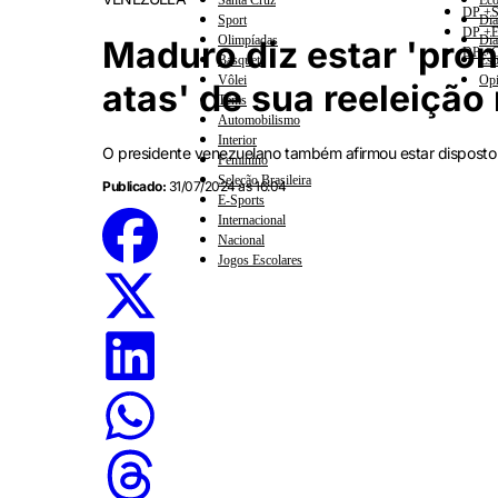
Santa Cruz
Eco
DP +S
Sport
Dia
DP +E
Olimpíadas
Dia
Maduro diz estar 'pro
DP +C
Basquete
Esp
Vôlei
Opi
atas' de sua reeleição
Tênis
Automobilismo
Interior
O presidente venezuelano também afirmou estar disposto
Feminino
Seleção Brasileira
Publicado:
31/07/2024 às 16:04
E-Sports
Internacional
Nacional
Jogos Escolares