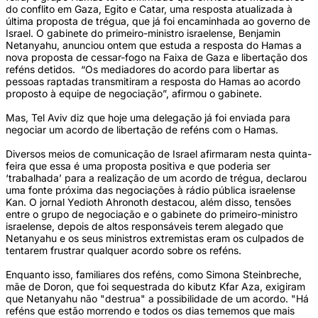
do conflito em Gaza, Egito e Catar, uma resposta atualizada à
última proposta de trégua, que já foi encaminhada ao governo de
Israel. O gabinete do primeiro-ministro israelense, Benjamin
Netanyahu, anunciou ontem que estuda a resposta do Hamas a
nova proposta de cessar-fogo na Faixa de Gaza e libertação dos
reféns detidos. “Os mediadores do acordo para libertar as
pessoas raptadas transmitiram a resposta do Hamas ao acordo
proposto à equipe de negociação”, afirmou o gabinete.
Mas, Tel Aviv diz que hoje uma delegação já foi enviada para
negociar um acordo de libertação de reféns com o Hamas.
Diversos meios de comunicação de Israel afirmaram nesta quinta-
feira que essa é uma proposta positiva e que poderia ser
‘trabalhada’ para a realização de um acordo de trégua, declarou
uma fonte próxima das negociações à rádio pública israelense
Kan. O jornal Yedioth Ahronoth destacou, além disso, tensões
entre o grupo de negociação e o gabinete do primeiro-ministro
israelense, depois de altos responsáveis terem alegado que
Netanyahu e os seus ministros extremistas eram os culpados de
tentarem frustrar qualquer acordo sobre os reféns.
Enquanto isso, familiares dos reféns, como Simona Steinbreche,
mãe de Doron, que foi sequestrada do kibutz Kfar Aza, exigiram
que Netanyahu não "destrua" a possibilidade de um acordo. "Há
reféns que estão morrendo e todos os dias tememos que mais