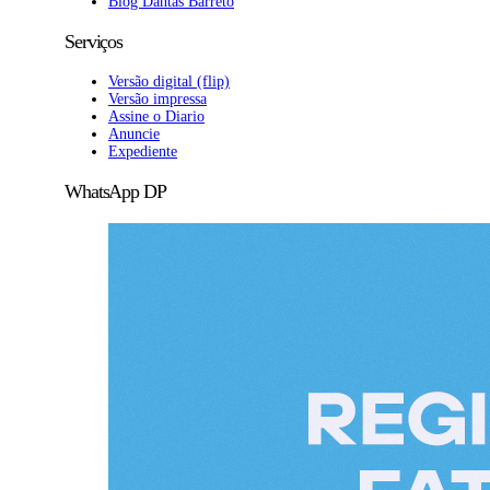
Blog Dantas Barreto
Serviços
Versão digital (flip)
Versão impressa
Assine o Diario
Anuncie
Expediente
WhatsApp DP