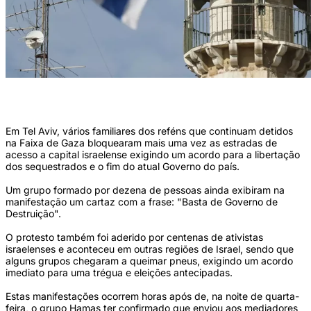
Protesto foi aderido por centenas de ativistas israelenses e aconteceu em outras
regiões de Israel (Foto: AFP)
Em Tel Aviv, vários familiares dos reféns que continuam detidos
na Faixa de Gaza bloquearam mais uma vez as estradas de
acesso a capital israelense exigindo um acordo para a libertação
dos sequestrados e o fim do atual Governo do país.
Um grupo formado por dezena de pessoas ainda exibiram na
manifestação um cartaz com a frase: "Basta de Governo de
Destruição".
O protesto também foi aderido por centenas de ativistas
israelenses e aconteceu em outras regiões de Israel, sendo que
alguns grupos chegaram a queimar pneus, exigindo um acordo
imediato para uma trégua e eleições antecipadas.
Estas manifestações ocorrem horas após de, na noite de quarta-
feira, o grupo Hamas ter confirmado que enviou aos mediadores