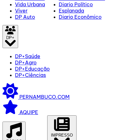
Vida Urbana
Diario Político
Viver
Esplanada
DP Auto
Diario Econômico
DP+
DP+Saúde
DP+Agro
DP+Educação
DP+Ciências
PERNAMBUCO.COM
AQUIPE
IMPRESSO