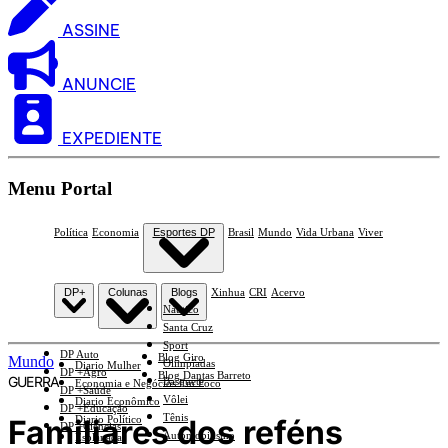
ASSINE
ANUNCIE
EXPEDIENTE
Menu Portal
Política
Economia
Esportes DP
Brasil
Mundo
Vida Urbana
Viver
DP+
Colunas
Blogs
Xinhua
CRI
Acervo
Náutico
Santa Cruz
Sport
DP Auto
Blog Giro
Mundo
Olimpíadas
Diario Mulher
DP +Agro
Blog Dantas Barreto
GUERRA
Basquete
Economia e Negócios Em Foco
DP +Saúde
Vôlei
Diario Econômico
DP +Educação
Tênis
Familiares dos reféns
Diario Político
DP +Ciências
Automobilismo
Esplanada