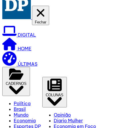
Fechar
DIGITAL
HOME
ÚLTIMAS
CADERNOS
COLUNAS
Política
Brasil
Mundo
Opinião
Economia
Diario Mulher
Esportes DP
Economia em Foco