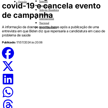
Interior
Opinião
covid-19 e cancela evento
Feminino
Seleção Brasileira
de campanha
E-Sports
Internacional
Nacional
A informação da doença ocorreu horas após a publicação de uma
Jogos Escolares
entrevista em que Biden diz que repensaria a candidatura em caso de
problema de saúde
Publicado:
17/07/2024 às 20:06