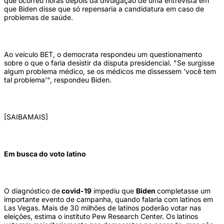
que ocorreu horas depois da divulgação de uma entrevista em
que Biden disse que só repensaria a candidatura em caso de
problemas de saúde.
Ao veículo BET, o democrata respondeu um questionamento
sobre o que o faria desistir da disputa presidencial. "Se surgisse
algum problema médico, se os médicos me dissessem 'você tem
tal problema'", respondeu Biden.
[SAIBAMAIS]
Em busca do voto latino
O diagnóstico de
covid-19
impediu que
Biden
completasse um
importante evento de campanha, quando falaria com latinos em
Las Vegas. Mais de 30 milhões de latinos poderão votar nas
eleições, estima o instituto Pew Research Center. Os latinos