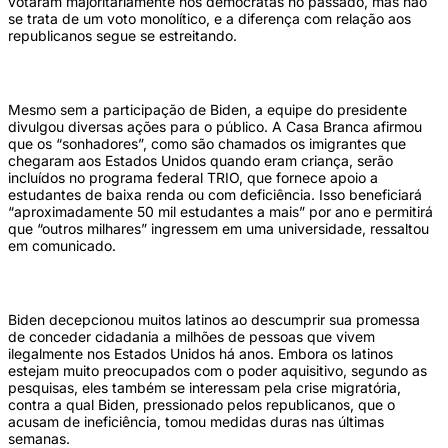
votaram majoritariamente nos democratas no passado, mas não
se trata de um voto monolítico, e a diferença com relação aos
republicanos segue se estreitando.
Mesmo sem a participação de Biden, a equipe do presidente
divulgou diversas ações para o público. A Casa Branca afirmou
que os “sonhadores”, como são chamados os imigrantes que
chegaram aos Estados Unidos quando eram criança, serão
incluídos no programa federal TRIO, que fornece apoio a
estudantes de baixa renda ou com deficiência. Isso beneficiará
“aproximadamente 50 mil estudantes a mais” por ano e permitirá
que “outros milhares” ingressem em uma universidade, ressaltou
em comunicado.
Biden decepcionou muitos latinos ao descumprir sua promessa
de conceder cidadania a milhões de pessoas que vivem
ilegalmente nos Estados Unidos há anos. Embora os latinos
estejam muito preocupados com o poder aquisitivo, segundo as
pesquisas, eles também se interessam pela crise migratória,
contra a qual Biden, pressionado pelos republicanos, que o
acusam de ineficiência, tomou medidas duras nas últimas
semanas.