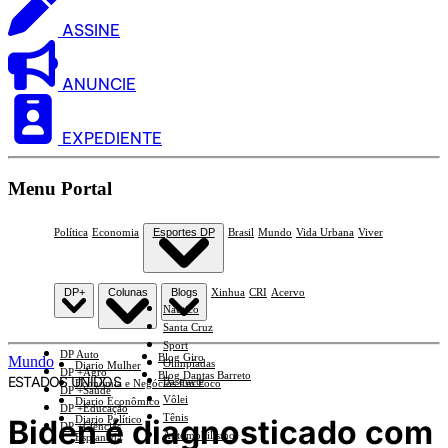
ASSINE
ANUNCIE
EXPEDIENTE
Menu Portal
Política
Economia
Esportes DP
Brasil
Mundo
Vida Urbana
Viver
DP+
Colunas
Blogs
Xinhua
CRI
Acervo
Náutico
Santa Cruz
Sport
DP Auto
Blog Giro
Mundo
Olimpíadas
Diario Mulher
DP +Agro
Blog Dantas Barreto
ESTADOS UNIDOS
Basquete
Economia e Negócios Em Foco
DP +Saúde
Vôlei
Diario Econômico
DP +Educação
Tênis
Biden é diagnosticado com
Diario Político
DP +Ciências
Automobilismo
Esplanada