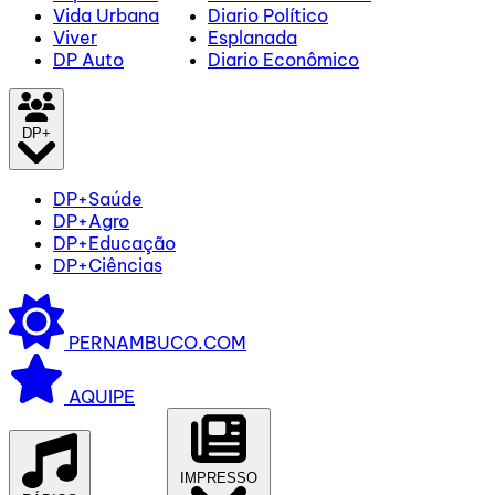
Vida Urbana
Diario Político
Viver
Esplanada
DP Auto
Diario Econômico
DP+
DP+Saúde
DP+Agro
DP+Educação
DP+Ciências
PERNAMBUCO.COM
AQUIPE
IMPRESSO