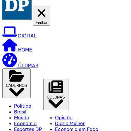
Fechar
DIGITAL
HOME
ÚLTIMAS
CADERNOS
COLUNAS
Política
Brasil
Mundo
Opinião
Economia
Diario Mulher
Esportes DP
Economia em Foco