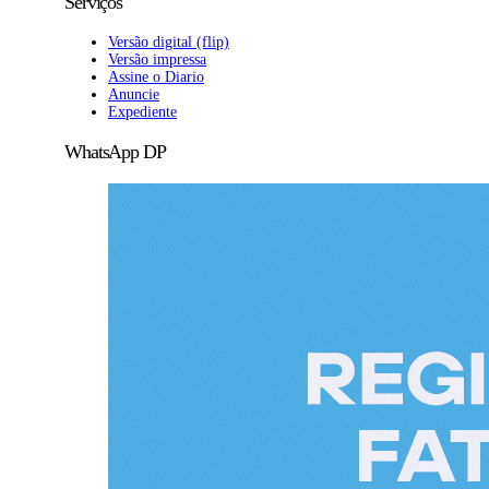
Serviços
Versão digital (flip)
Versão impressa
Assine o Diario
Anuncie
Expediente
WhatsApp DP