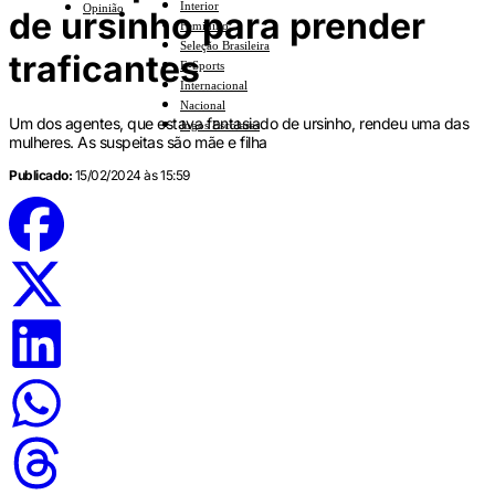
Interior
Opinião
de ursinho para prender
Feminino
Seleção Brasileira
traficantes
E-Sports
Internacional
Nacional
Um dos agentes, que estava fantasiado de ursinho, rendeu uma das
Jogos Escolares
mulheres. As suspeitas são mãe e filha
Publicado:
15/02/2024 às 15:59