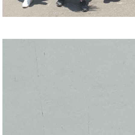
Caso ocorreu no distrito de San Martín de Porres, na Província de Lima, no Peru
(foto: CARLOS MANDUJANO / AFP)