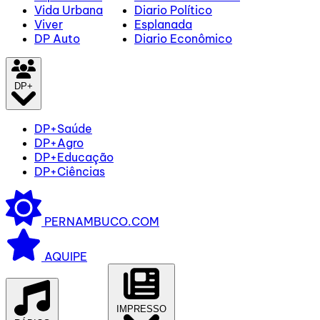
Vida Urbana
Diario Político
Viver
Esplanada
DP Auto
Diario Econômico
DP+
DP+Saúde
DP+Agro
DP+Educação
DP+Ciências
PERNAMBUCO.COM
AQUIPE
IMPRESSO