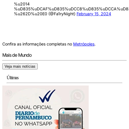
%u2014
%uD835%uDCAF%uD835%uDCC8%uD835%uDCCA%uD8
%u262D%u20E0 (@Fa1ryNight)
February 15, 2024
Confira as informações completas no
Metrópoles
.
Mais de Mundo
Veja mais notícias
Últimas