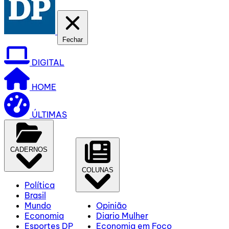
Fechar
DIGITAL
HOME
ÚLTIMAS
CADERNOS
COLUNAS
Política
Brasil
Mundo
Opinião
Economia
Diario Mulher
Esportes DP
Economia em Foco