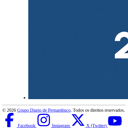
©
2026
Grupo Diario de Pernambuco
. Todos os direitos reservados.
Facebook
Instagram
X (Twitter)