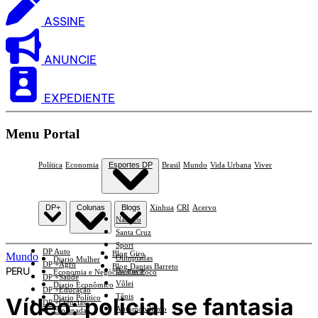
ASSINE
ANUNCIE
EXPEDIENTE
Menu Portal
Política
Economia
Esportes DP
Brasil
Mundo
Vida Urbana
Viver
DP+
Colunas
Blogs
Xinhua
CRI
Acervo
Náutico
Santa Cruz
Sport
DP Auto
Blog Giro
Mundo
Olimpíadas
Diario Mulher
DP +Agro
Blog Dantas Barreto
PERU
Basquete
Economia e Negócios Em Foco
DP +Saúde
Vôlei
Diario Econômico
DP +Educação
Tênis
Vídeo: policial se fantasia
Diario Político
DP +Ciências
Automobilismo
Esplanada