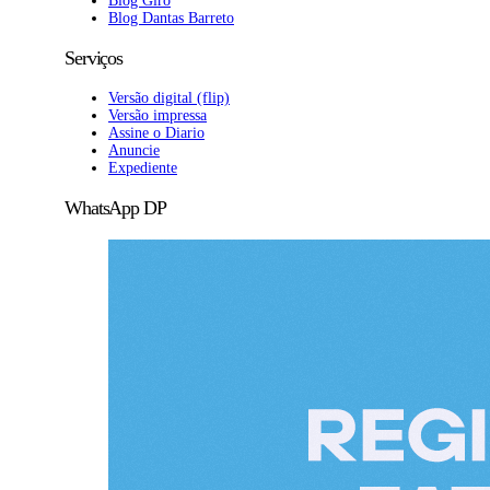
Blog Giro
Blog Dantas Barreto
Serviços
Versão digital (flip)
Versão impressa
Assine o Diario
Anuncie
Expediente
WhatsApp DP