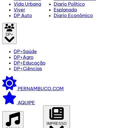
Vida Urbana
Diario Político
Viver
Esplanada
DP Auto
Diario Econômico
DP+
DP+Saúde
DP+Agro
DP+Educação
DP+Ciências
PERNAMBUCO.COM
AQUIPE
IMPRESSO