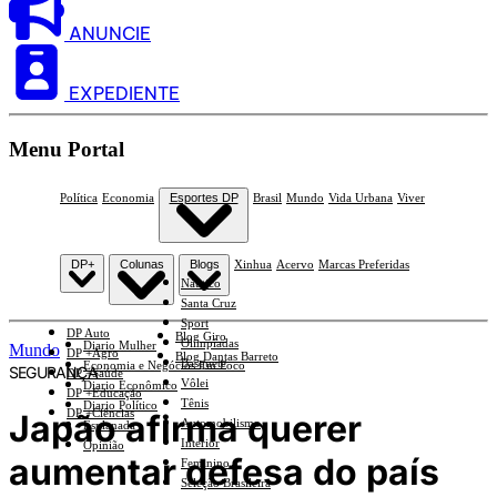
ANUNCIE
EXPEDIENTE
Menu Portal
Política
Economia
Esportes DP
Brasil
Mundo
Vida Urbana
Viver
DP+
Colunas
Blogs
Xinhua
Acervo
Marcas Preferidas
Náutico
Santa Cruz
Sport
DP Auto
Blog Giro
Olimpíadas
Diario Mulher
Mundo
DP +Agro
Blog Dantas Barreto
Basquete
Economia e Negócios Em Foco
SEGURANÇA
DP +Saúde
Vôlei
Diario Econômico
DP +Educação
Tênis
Diario Político
DP +Ciências
Japão afirma querer
Automobilismo
Esplanada
Interior
Opinião
aumentar defesa do país
Feminino
Seleção Brasileira