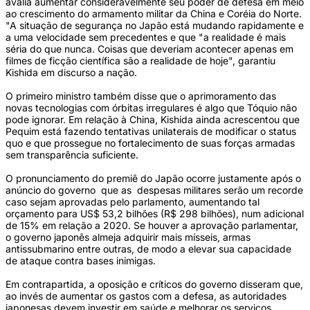
avalia aumentar consideravelmente seu poder de defesa em meio
ao crescimento do armamento militar da China e Coréia do Norte.
"A situação de segurança no Japão está mudando rapidamente e
a uma velocidade sem precedentes e que "a realidade é mais
séria do que nunca. Coisas que deveriam acontecer apenas em
filmes de ficção científica são a realidade de hoje", garantiu
Kishida em discurso a nação.
O primeiro ministro também disse que o aprimoramento das
novas tecnologias com órbitas irregulares é algo que Tóquio não
pode ignorar. Em relação à China, Kishida ainda acrescentou que
Pequim está fazendo tentativas unilaterais de modificar o status
quo e que prossegue no fortalecimento de suas forças armadas
sem transparência suficiente.
O pronunciamento do premiê do Japão ocorre justamente após o
anúncio do governo que as despesas militares serão um recorde
caso sejam aprovadas pelo parlamento, aumentando tal
orçamento para US$ 53,2 bilhões (R$ 298 bilhões), num adicional
de 15% em relação a 2020. Se houver a aprovação parlamentar,
o governo japonês almeja adquirir mais mísseis, armas
antissubmarino entre outras, de modo a elevar sua capacidade
de ataque contra bases inimigas.
Em contrapartida, a oposição e críticos do governo disseram que,
ao invés de aumentar os gastos com a defesa, as autoridades
japonesas devem investir em saúde e melhorar os serviços