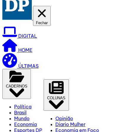
Fechar
DIGITAL
HOME
ÚLTIMAS
CADERNOS
COLUNAS
Política
Brasil
Mundo
Opinião
Economia
Diario Mulher
Esportes DP
Economia em Foco