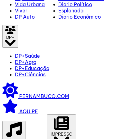
Vida Urbana
Diario Político
Viver
Esplanada
DP Auto
Diario Econômico
DP+
DP+Saúde
DP+Agro
DP+Educação
DP+Ciências
PERNAMBUCO.COM
AQUIPE
IMPRESSO