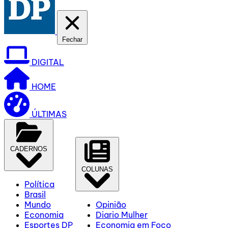
Fechar
DIGITAL
HOME
ÚLTIMAS
CADERNOS
COLUNAS
Política
Brasil
Mundo
Opinião
Economia
Diario Mulher
Esportes DP
Economia em Foco