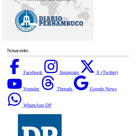
Nossas redes
Facebook
Instagram
X (Twitter)
Youtube
Threads
Google News
WhatsApp DP