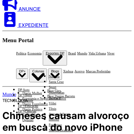
ANUNCIE
EXPEDIENTE
Menu Portal
Política
Economia
Esportes DP
Brasil
Mundo
Vida Urbana
Viver
DP+
Colunas
Blogs
Xinhua
Acervo
Marcas Preferidas
Náutico
Santa Cruz
Sport
DP Auto
Blog Giro
Olimpíadas
Diario Mulher
Mundo
DP +Agro
Blog Dantas Barreto
Basquete
Economia e Negócios Em Foco
TECNOLOGIA
DP +Saúde
Vôlei
Diario Econômico
DP +Educação
Tênis
Diario Político
DP +Ciências
Chineses causam alvoroço
Automobilismo
Esplanada
Interior
Opinião
em busca do novo iPhone
Feminino
Seleção Brasileira