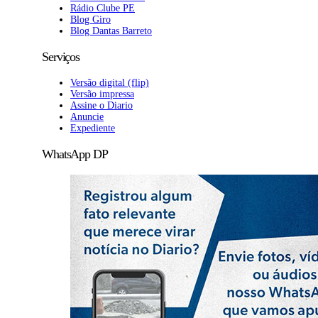
Rádio Clube PE
Blog Giro
Blog Dantas Barreto
Serviços
Versão digital (flip)
Versão impressa
Assine o Diario
Anuncie
Expediente
WhatsApp DP