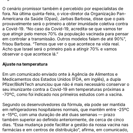
O cenário promissor também é percebido por especialistas de
fora. Na última quinta-feira, o vice-diretor da Organização Pan-
Americana da Saúde (Opas), Jarbas Barbosa, disse que o país
provavelmente será o primeiro a obter imunidade coletiva contra
a Covid-19. “No caso da Covid-19, acredita-se que vamos ter
que atingir pelo menos 70% da população vacinada para pensar
em controlar a transmissão. Outros modelos falam de até 90%”,
frisou Barbosa. “Temos que ver o que acontece na vida real.
Acho que Israel será o primeiro país a atingir 70% e vamos
observar o que acontece lá.”
Ajuste na temperatura
Em um comunicado enviado onte à Agência de Alimentos e
Medicamentos dos Estados Unidos (FDA, em inglês), a dupla
Pfizer/BioNTech anunciou que não é mais necessário conservar o
seu imunizante contra a Covid-19 em temperaturas próximas a
-70ºC, como foi indicado nos primeiros estudos com a vacina.
Segundo os desenvolvedores da fórmula, ela pode ser mantida
em refrigeradores hospitalares normais, que mantêm entre -25ºC
e -15ºC, com uma duração de até duas semanas — prazo
também superior ao definido anteriormente, de cerca de cinco
dias. “Essa mudança pode facilitar a gestão da nossa vacina nas
farmácias e em centros de distribuição”, afirma, em comunicado,