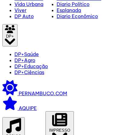
Vida Urbana
Diario Político
Viver
Esplanada
DP Auto
Diario Econômico
DP+
DP+Saúde
DP+Agro
DP+Educação
DP+Ciências
PERNAMBUCO.COM
AQUIPE
IMPRESSO