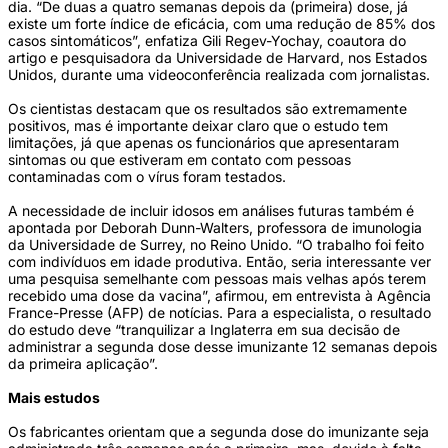
dia. “De duas a quatro semanas depois da (primeira) dose, já
existe um forte índice de eficácia, com uma redução de 85% dos
casos sintomáticos”, enfatiza Gili Regev-Yochay, coautora do
artigo e pesquisadora da Universidade de Harvard, nos Estados
Unidos, durante uma videoconferência realizada com jornalistas.
Os cientistas destacam que os resultados são extremamente
positivos, mas é importante deixar claro que o estudo tem
limitações, já que apenas os funcionários que apresentaram
sintomas ou que estiveram em contato com pessoas
contaminadas com o vírus foram testados.
A necessidade de incluir idosos em análises futuras também é
apontada por Deborah Dunn-Walters, professora de imunologia
da Universidade de Surrey, no Reino Unido. “O trabalho foi feito
com indivíduos em idade produtiva. Então, seria interessante ver
uma pesquisa semelhante com pessoas mais velhas após terem
recebido uma dose da vacina”, afirmou, em entrevista à Agência
France-Presse (AFP) de notícias. Para a especialista, o resultado
do estudo deve “tranquilizar a Inglaterra em sua decisão de
administrar a segunda dose desse imunizante 12 semanas depois
da primeira aplicação”.
Mais estudos
Os fabricantes orientam que a segunda dose do imunizante seja