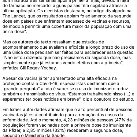
administrada três semanas após a primeira, mas, devido à falta
do fármaco no mercado, alguns países têm cogitado atrasar a
última aplicação. Os cientistas destacam, no artigo divulgado na
The Lancet, que os resultados apoiam “o adiamento da segunda
dose em países que enfrentam escassez de vacinas e recursos,
de modo a permitir uma cobertura maior da população com uma
única dose”.
Mas os autores do texto ressaltam que estudos de
acompanhamento que avaliam a eficácia a longo prazo do uso de
uma única dose precisam ser feitos para esclarecer essa questão.
“Não estou dizendo que não precisamos da segunda dose, mas
simplesmente que já estamos vendo efeitos com a primeira”,
enfatiza Gili Regev-Yochay.
Apesar da vacina já ter apresentado uma alta eficácia na
proteção contra a Covid-19, especialistas destacam que a
“grande pergunta” ainda é saber se o uso do imunizante reduz
também a transmissão do vírus. “Estamos trabalhando nisso (...) e
esperamos ter boas notícias em breve”, diz a coautora do estudo.
Em Israel, autoridades afirmam que o alto percentual de pessoas
vacinadas já está contribuindo para a redução dos casos da
enfermidade. Até o momento, 4,23 milhões de pessoas (47% da
população) foram vacinadas com a primeira dose do imunizante
da Pfizer, e 2,85 milhões (32%) receberam a segunda dose,
segundo o Ministério da Saúde.