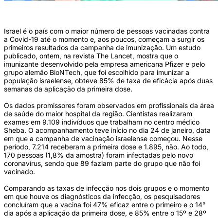
(Foto: Jack Guez/AFP)
Israel é o país com o maior número de pessoas vacinadas contra
a Covid-19 até o momento e, aos poucos, começam a surgir os
primeiros resultados da campanha de imunização. Um estudo
publicado, ontem, na revista The Lancet, mostra que o
imunizante desenvolvido pela empresa americana Pfizer e pelo
grupo alemão BioNTech, que foi escolhido para imunizar a
população israelense, obteve 85% de taxa de eficácia após duas
semanas da aplicação da primeira dose.
Os dados promissores foram observados em profissionais da área
de saúde do maior hospital da região. Cientistas realizaram
exames em 9.109 indivíduos que trabalham no centro médico
Sheba. O acompanhamento teve início no dia 24 de janeiro, data
em que a campanha de vacinação israelense começou. Nesse
período, 7.214 receberam a primeira dose e 1.895, não. Ao todo,
170 pessoas (1,8% da amostra) foram infectadas pelo novo
coronavírus, sendo que 89 faziam parte do grupo que não foi
vacinado.
Comparando as taxas de infecção nos dois grupos e o momento
em que houve os diagnósticos da infecção, os pesquisadores
concluíram que a vacina foi 47% eficaz entre o primeiro e o 14°
dia após a aplicação da primeira dose, e 85% entre o 15º e 28º