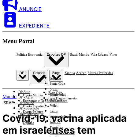
ANUNCIE
EXPEDIENTE
Menu Portal
Política
Economia
Esportes DP
Brasil
Mundo
Vida Urbana
Viver
DP+
Colunas
Blogs
Xinhua
Acervo
Marcas Preferidas
Náutico
Santa Cruz
Sport
DP Auto
Blog Giro
Olimpíadas
Diario Mulher
Mundo
DP +Agro
Blog Dantas Barreto
Basquete
Economia e Negócios Em Foco
ISRAEL
DP +Saúde
Vôlei
Diario Econômico
DP +Educação
Tênis
Diario Político
DP +Ciências
Covid-19: vacina aplicada
Automobilismo
Esplanada
Interior
Opinião
em israelenses tem
Feminino
Seleção Brasileira