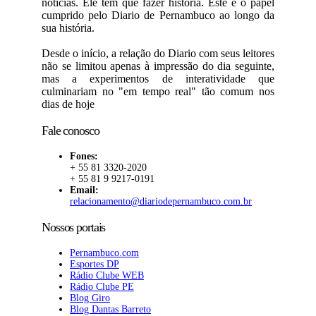
notícias. Ele tem que fazer história. Este é o papel
cumprido pelo Diario de Pernambuco ao longo da
sua história.
Desde o início, a relação do Diario com seus leitores
não se limitou apenas à impressão do dia seguinte,
mas a experimentos de interatividade que
culminariam no "em tempo real" tão comum nos
dias de hoje
Fale conosco
Fones:
+ 55 81 3320-2020
+ 55 81 9 9217-0191
Email:
relacionamento@diariodepernambuco.com.br
Nossos portais
Pernambuco.com
Esportes DP
Rádio Clube WEB
Rádio Clube PE
Blog Giro
Blog Dantas Barreto