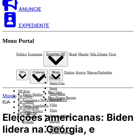
ANUNCIE
EXPEDIENTE
Menu Portal
Política
Economia
Esportes DP
Brasil
Mundo
Vida Urbana
Viver
DP+
Colunas
Blogs
Xinhua
Acervo
Marcas Preferidas
Náutico
Santa Cruz
Sport
DP Auto
Blog Giro
Olimpíadas
Diario Mulher
Mundo
DP +Agro
Blog Dantas Barreto
Basquete
Economia e Negócios Em Foco
EUA
DP +Saúde
Vôlei
Diario Econômico
DP +Educação
Tênis
Diario Político
DP +Ciências
Eleições americanas: Biden
Automobilismo
Esplanada
Interior
Opinião
lidera na Geórgia, e
Feminino
Seleção Brasileira