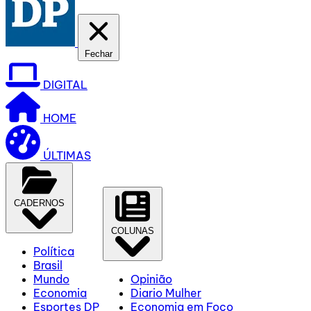
Fechar
DIGITAL
HOME
ÚLTIMAS
CADERNOS
COLUNAS
Política
Brasil
Mundo
Opinião
Economia
Diario Mulher
Esportes DP
Economia em Foco