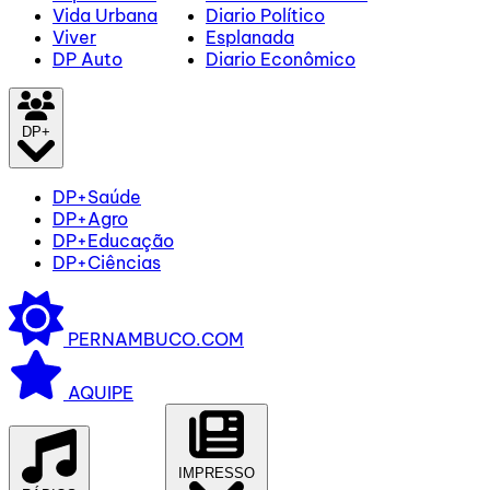
Vida Urbana
Diario Político
Viver
Esplanada
DP Auto
Diario Econômico
DP+
DP+Saúde
DP+Agro
DP+Educação
DP+Ciências
PERNAMBUCO.COM
AQUIPE
IMPRESSO