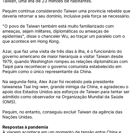
Taiwan, uma ilha de 23 milhões de habitantes.
Pequim continua considerando Taiwan uma província rebelde que
deveria retornar a seu domínio, inclusive pela força se necessário.
"O povo de Taiwan também está muito familiarizado com
ameaças, sejam militares, diplomáticas ou ameaças de
epidemias", disse o chanceler Wu, ao traçar um paralelo com o
que acontece em Hong Kong.
Azar, que faz uma visita de três dias à ilha, é o funcionário do
governo americano de maior hierarquia a visitar Taiwan desde
1979, quando Washington rompeu as relações diplomáticas com
Taipé para reconhecer o governo comunista estabelecido em
Pequim como o único representante da China.
Na segunda-feira, Alex Azar foi recebido pela presidente
taiwanesa Tsai Ing-wen, grande inimiga da China, e agradeceu o
apoio dos Estados Unidos aos esforços de Taiwan para tentar ser
admitido como observador na Organização Mundial da Saúde
(OMS).
Pequim, no entanto, conseguiu excluir Taiwan da agência das
Nações Unidas.
Respostas à pandemia
A viagem acontece em um momento de tensão entre China e