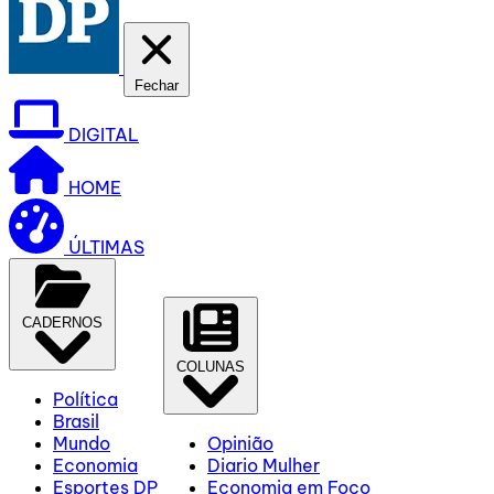
Fechar
DIGITAL
HOME
ÚLTIMAS
CADERNOS
COLUNAS
Política
Brasil
Mundo
Opinião
Economia
Diario Mulher
Esportes DP
Economia em Foco