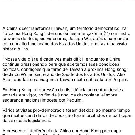
(Secretário de saúde e serviços humanos dos Estados Unidos, Alex Azar (E) e o
ministro das relações exteriores de Taiwan, Joseph Wu (D). Foto: Pei Chen / POOL
/ AFP)
A China quer transformar Taiwan, um território democrático, na
"próxima Hong Kong", denunciou nesta terça-feira (11) o ministro
taiwanês de Relações Exteriores, Joseph Wu, após uma reunião
com um alto funcionário dos Estados Unidos que faz uma visita
história à ilha.
"Nossa vida diária é cada vez mais difícil, enquanto a China
continua pressionando para que aceitemos suas condições
políticas, condições que farão de Taiwan a próxima Hong Kong",
declarou Wu ao secretário de Saúde dos Estados Unidos, Alex
Azar, que faz uma viagem a Taiwan muito criticada por Pequim.
Em Hong Kong, a repressão da dissidência aumentou desde a
entrada em vigor, no fim de junho, da draconiana lei sobre
segurança nacional imposta por Pequim.
Vários ativistas pró-democracia foram detidos, ao mesmo tempo
que muitos candidatos de oposição foram proibidos de participar
das eleições legislativas.
A crescente interferência da China em Hong Kong preocupa