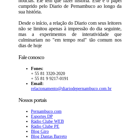
notícias. Ele tem que fazer história. Este é o papel
cumprido pelo Diario de Pernambuco ao longo da
sua história.
Desde o início, a relação do Diario com seus leitores
não se limitou apenas à impressão do dia seguinte,
mas a experimentos de interatividade que
culminariam no "em tempo real" tão comum nos
dias de hoje
Fale conosco
Fones:
+ 55 81 3320-2020
+ 55 81 9 9217-0191
Email:
relacionamento@diariodepernambuco.com.br
Nossos portais
Pernambuco.com
Esportes DP
Rádio Clube WEB
Rádio Clube PE
Blog Giro
Blog Dantas Barreto