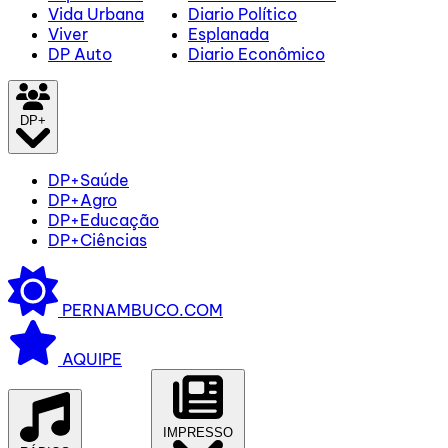
Vida Urbana
Diario Político
Viver
Esplanada
DP Auto
Diario Econômico
DP+
DP+Saúde
DP+Agro
DP+Educação
DP+Ciências
PERNAMBUCO.COM
AQUIPE
IMPRESSO