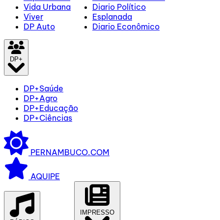
Vida Urbana
Diario Político
Viver
Esplanada
DP Auto
Diario Econômico
DP+
DP+Saúde
DP+Agro
DP+Educação
DP+Ciências
PERNAMBUCO.COM
AQUIPE
IMPRESSO