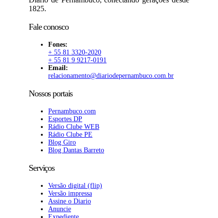
1825.
Fale conosco
Fones:
+ 55 81 3320-2020
+ 55 81 9 9217-0191
Email:
relacionamento@diariodepernambuco.com.br
Nossos portais
Pernambuco.com
Esportes DP
Rádio Clube WEB
Rádio Clube PE
Blog Giro
Blog Dantas Barreto
Serviços
Versão digital (flip)
Versão impressa
Assine o Diario
Anuncie
Expediente