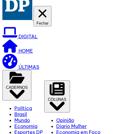
Fechar
DIGITAL
HOME
ÚLTIMAS
CADERNOS
COLUNAS
Política
Brasil
Mundo
Opinião
Economia
Diario Mulher
Esportes DP
Economia em Foco