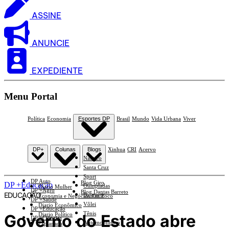
ASSINE
ANUNCIE
EXPEDIENTE
Menu Portal
Política
Economia
Esportes DP
Brasil
Mundo
Vida Urbana
Viver
DP+
Colunas
Blogs
Xinhua
CRI
Acervo
Náutico
Santa Cruz
Sport
DP Auto
Blog Giro
DP +Educação
Olimpíadas
Diario Mulher
DP +Agro
Blog Dantas Barreto
EDUCAÇÃO
Basquete
Economia e Negócios Em Foco
DP +Saúde
Vôlei
Diario Econômico
DP +Educação
Tênis
Governo do Estado abre
Diario Político
DP +Ciências
Automobilismo
Esplanada