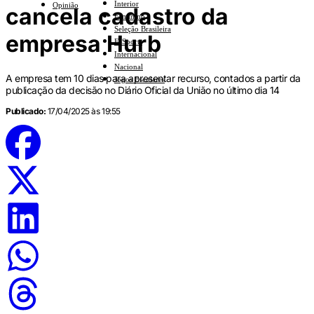
Interior
Opinião
cancela cadastro da
Feminino
Seleção Brasileira
empresa Hurb
E-Sports
Internacional
Nacional
A empresa tem 10 dias para apresentar recurso, contados a partir da
Jogos Escolares
publicação da decisão no Diário Oficial da União no último dia 14
Publicado:
17/04/2025 às 19:55