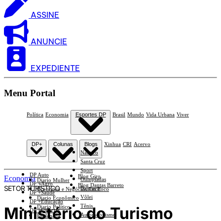
ASSINE
ANUNCIE
EXPEDIENTE
Menu Portal
Política
Economia
Esportes DP
Brasil
Mundo
Vida Urbana
Viver
DP+
Colunas
Blogs
Xinhua
CRI
Acervo
Náutico
Santa Cruz
Sport
DP Auto
Blog Giro
Economia
Olimpíadas
Diario Mulher
DP +Agro
Blog Dantas Barreto
SETOR TURÍSTICO
Basquete
Economia e Negócios Em Foco
DP +Saúde
Vôlei
Diario Econômico
DP +Educação
Tênis
Ministério do Turismo
Diario Político
DP +Ciências
Automobilismo
Esplanada