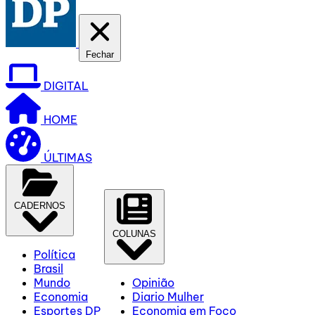
Fechar
DIGITAL
HOME
ÚLTIMAS
CADERNOS
COLUNAS
Política
Brasil
Mundo
Opinião
Economia
Diario Mulher
Esportes DP
Economia em Foco