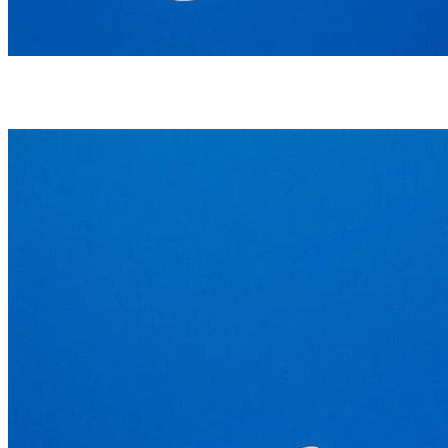
A Senacon considerou a atuação da empresa inviável dos pontos de vista
operacional, técnico e financeiro (foto: Divulgação/Web Summit)