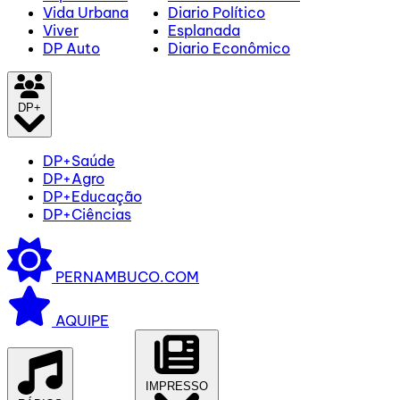
Vida Urbana
Diario Político
Viver
Esplanada
DP Auto
Diario Econômico
DP+
DP+Saúde
DP+Agro
DP+Educação
DP+Ciências
PERNAMBUCO.COM
AQUIPE
IMPRESSO