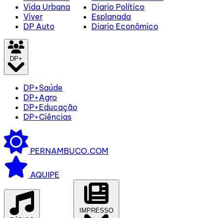
Vida Urbana
Diario Político
Viver
Esplanada
DP Auto
Diario Econômico
DP+
DP+Saúde
DP+Agro
DP+Educação
DP+Ciências
PERNAMBUCO.COM
AQUIPE
IMPRESSO