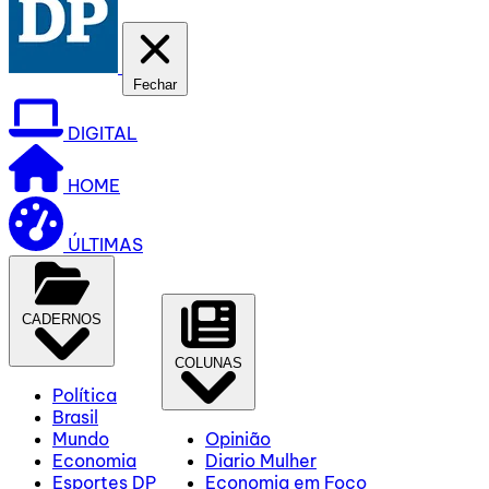
Fechar
DIGITAL
HOME
ÚLTIMAS
CADERNOS
COLUNAS
Política
Brasil
Mundo
Opinião
Economia
Diario Mulher
Esportes DP
Economia em Foco