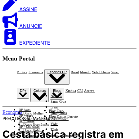
ASSINE
ANUNCIE
EXPEDIENTE
Menu Portal
Política
Economia
Esportes DP
Brasil
Mundo
Vida Urbana
Viver
DP+
Colunas
Blogs
Xinhua
CRI
Acervo
Náutico
Santa Cruz
Sport
DP Auto
Blog Giro
Economia
Olimpíadas
Diario Mulher
DP +Agro
Blog Dantas Barreto
PREÇO DOS ALIMENTOS
Basquete
Economia e Negócios Em Foco
DP +Saúde
Vôlei
Diario Econômico
DP +Educação
Tênis
Cesta básica registra em
Diario Político
DP +Ciências
Automobilismo
Esplanada