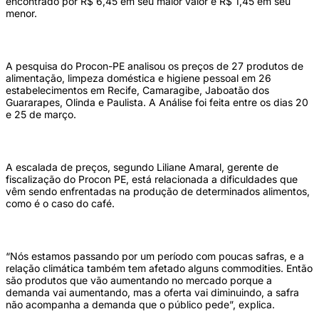
encontrado por R$ 6,45 em seu maior valor e R$ 1,45 em seu
menor.
A pesquisa do Procon-PE analisou os preços de 27 produtos de
alimentação, limpeza doméstica e higiene pessoal em 26
estabelecimentos em Recife, Camaragibe, Jaboatão dos
Guararapes, Olinda e Paulista. A Análise foi feita entre os dias 20
e 25 de março.
A escalada de preços, segundo Liliane Amaral, gerente de
fiscalização do Procon PE, está relacionada a dificuldades que
vêm sendo enfrentadas na produção de determinados alimentos,
como é o caso do café.
“Nós estamos passando por um período com poucas safras, e a
relação climática também tem afetado alguns commodities. Então
são produtos que vão aumentando no mercado porque a
demanda vai aumentando, mas a oferta vai diminuindo, a safra
não acompanha a demanda que o público pede”, explica.