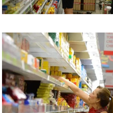
A pesquisa do Procon-PE analisou os preços de 27 produtos de alimentação,
limpeza doméstica e higiene pessoal (foto: Tânia Rêgo/Agência Brasil/Arquivo)