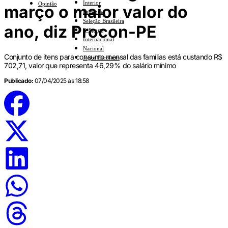
Interior
Opinião
março o maior valor do
Feminino
Seleção Brasileira
ano, diz Procon-PE
E-Sports
Internacional
Nacional
Conjunto de itens para consumo mensal das famílias está custando R$
Jogos Escolares
702,71, valor que representa 46,29% do salário mínimo
Publicado:
07/04/2025 às 18:58