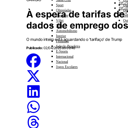
Santa Cruz
Eco
DP +S
Sport
Dia
DP +E
Olimpíadas
Dia
À espera de tarifas de
DP +C
Basquete
Esp
Vôlei
Opi
dados de emprego do
Tênis
Automobilismo
Interior
O mundo inteiro está aguardando o 'tarifaço' de Trump
Feminino
Seleção Brasileira
Publicado:
02/04/2025 às 09:48
E-Sports
Internacional
Nacional
Jogos Escolares