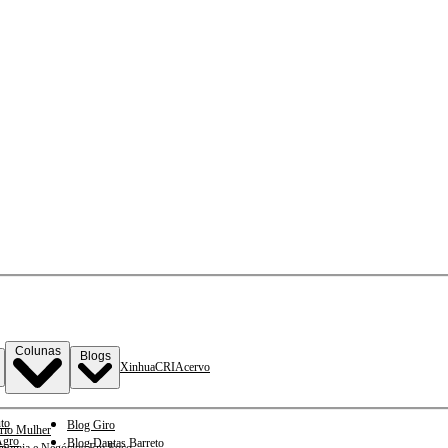
Colunas
Blogs
Xinhua
CRI
Acervo
to
Blog Giro
rio Mulher
gro
Blog Dantas Barreto