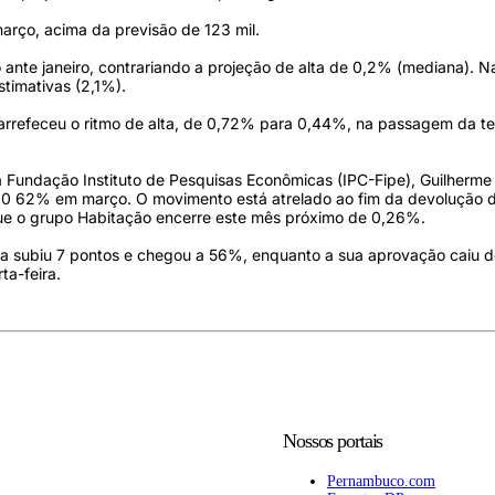
arço, acima da previsão de 123 mil.
ro ante janeiro, contrariando a projeção de alta de 0,2% (mediana).
timativas (2,1%).
arrefeceu o ritmo de alta, de 0,72% para 0,44%, na passagem da ter
Fundação Instituto de Pesquisas Econômicas (IPC-Fipe), Guilherme 
de 0 62% em março. O movimento está atrelado ao fim da devolução 
a que o grupo Habitação encerre este mês próximo de 0,26%.
lva subiu 7 pontos e chegou a 56%, enquanto a sua aprovação caiu
ta-feira.
Nossos portais
Pernambuco.com