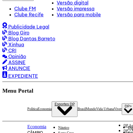
Versão digital
Clube FM
Versão impressa
Clube Recife
Versão para mobile
Publicidade Legal
Blog Giro
Blog Dantas Barreto
Xinhua
CRI
Opinião
ASSINE
ANUNCIE
EXPEDIENTE
Menu Portal
Esportes DP
DP+
Política
Economia
Brasil
Mundo
Vida Urbana
Viver
DP Au
Economia
Náutico
Dia
DP +A
CÂMBIO