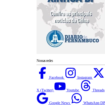
Nossas redes
Facebook
Instagram
X (Twitter)
Youtube
Threads
Google News
WhatsApp D