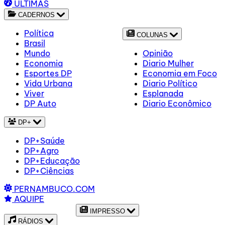
ÚLTIMAS
CADERNOS
Política
COLUNAS
Brasil
Mundo
Opinião
Economia
Diario Mulher
Esportes DP
Economia em Foco
Vida Urbana
Diario Político
Viver
Esplanada
DP Auto
Diario Econômico
DP+
DP+Saúde
DP+Agro
DP+Educação
DP+Ciências
PERNAMBUCO.COM
AQUIPE
IMPRESSO
RÁDIOS