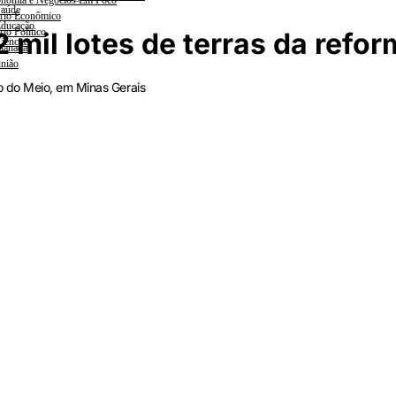
nomia e Negócios Em Foco
aúde
rio Econômico
ducação
rio Político
 mil lotes de terras da refor
iências
lanada
nião
 do Meio, em Minas Gerais