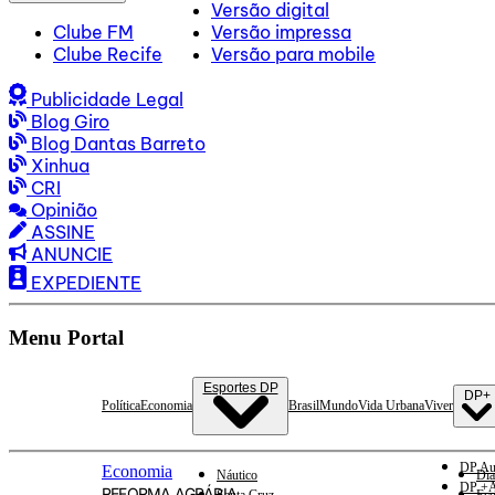
Versão digital
Clube FM
Versão impressa
Clube Recife
Versão para mobile
Publicidade Legal
Blog Giro
Blog Dantas Barreto
Xinhua
CRI
Opinião
ASSINE
ANUNCIE
EXPEDIENTE
Menu Portal
Esportes DP
DP+
Política
Economia
Brasil
Mundo
Vida Urbana
Viver
DP Au
Economia
Náutico
Dia
DP +A
REFORMA AGRÁRIA