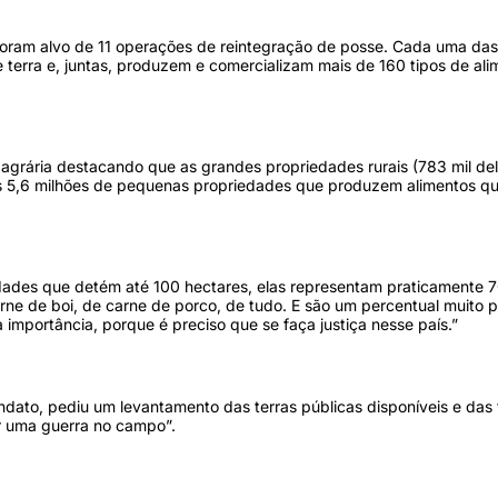
l foram alvo de 11 operações de reintegração de posse. Cada uma das
 terra e, juntas, produzem e comercializam mais de 160 tipos de al
agrária destacando que as grandes propriedades rurais (783 mil de
as 5,6 milhões de pequenas propriedades que produzem alimentos q
iedades que detém até 100 hectares, elas representam praticamente
arne de boi, de carne de porco, de tudo. E são um percentual muito p
a importância, porque é preciso que se faça justiça nesse país.”
ndato, pediu um levantamento das terras públicas disponíveis e das 
ver uma guerra no campo”.