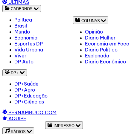
ÚLTIMAS
CADERNOS
Política
COLUNAS
Brasil
Mundo
Opinião
Economia
Diario Mulher
Esportes DP
Economia em Foco
Vida Urbana
Diario Político
Viver
Esplanada
DP Auto
Diario Econômico
DP+
DP+Saúde
DP+Agro
DP+Educação
DP+Ciências
PERNAMBUCO.COM
AQUIPE
IMPRESSO
RÁDIOS