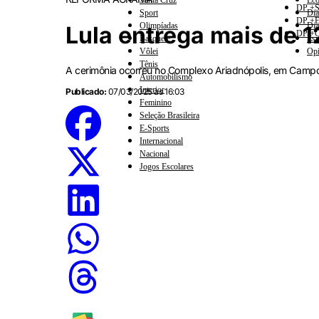
Santa Cruz
Eco
DP +S
Sport
Dia
DP +E
Olimpíadas
Dia
Lula entrega mais de 12
DP +C
Basquete
Esp
Vôlei
Opi
Tênis
A cerimônia ocorreu no Complexo Ariadnópolis, em Campo
Automobilismo
Interior
Publicado:
07/03/2025 às 16:03
Feminino
Seleção Brasileira
E-Sports
Internacional
Nacional
Jogos Escolares