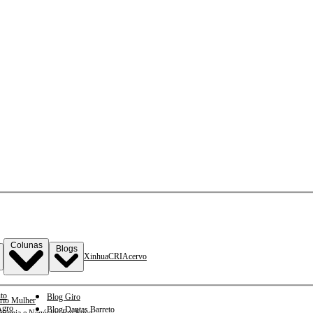
Colunas
Blogs
Xinhua
CRI
Acervo
to
Blog Giro
rio Mulher
gro
Blog Dantas Barreto