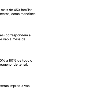
 mais de 450 famílias
imentos, como mandioca,
las) correspondem a
ue vão à mesa da
 70% a 80% de todo o
equeno [de terra].
terras improdutivas