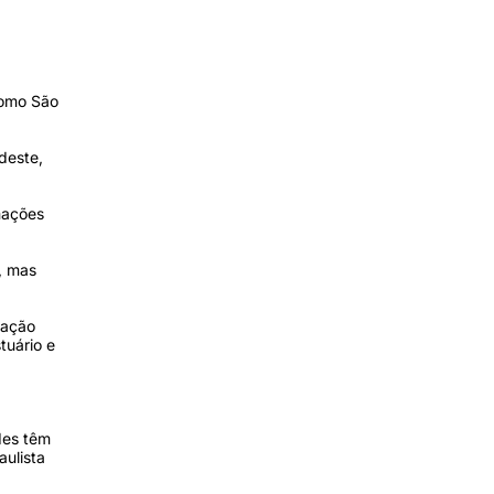
como São
deste,
mações
, mas
uação
tuário e
des têm
aulista