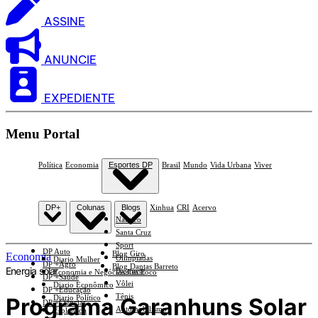
ASSINE
ANUNCIE
EXPEDIENTE
Menu Portal
Política
Economia
Esportes DP
Brasil
Mundo
Vida Urbana
Viver
DP+
Colunas
Blogs
Xinhua
CRI
Acervo
Náutico
Santa Cruz
Sport
DP Auto
Blog Giro
Economia
Olimpíadas
Diario Mulher
DP +Agro
Blog Dantas Barreto
Energia solar
Basquete
Economia e Negócios Em Foco
DP +Saúde
Vôlei
Diario Econômico
DP +Educação
Tênis
Programa Garanhuns Solar
Diario Político
DP +Ciências
Automobilismo
Esplanada