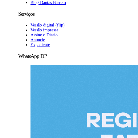
Blog Dantas Barreto
Serviços
Versão digital (flip)
Versão impressa
Assine o Diario
Anuncie
Expediente
WhatsApp DP