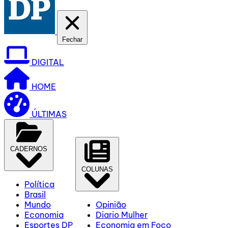
Fechar
DIGITAL
HOME
ÚLTIMAS
CADERNOS
COLUNAS
Política
Brasil
Mundo
Opinião
Economia
Diario Mulher
Esportes DP
Economia em Foco