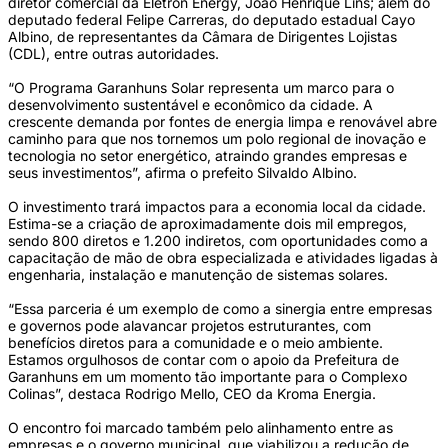
diretor comercial da Elétron Energy, João Henrique Lins; além do
deputado federal Felipe Carreras, do deputado estadual Cayo
Albino, de representantes da Câmara de Dirigentes Lojistas
(CDL), entre outras autoridades.
“O Programa Garanhuns Solar representa um marco para o
desenvolvimento sustentável e econômico da cidade. A
crescente demanda por fontes de energia limpa e renovável abre
caminho para que nos tornemos um polo regional de inovação e
tecnologia no setor energético, atraindo grandes empresas e
seus investimentos”, afirma o prefeito Silvaldo Albino.
O investimento trará impactos para a economia local da cidade.
Estima-se a criação de aproximadamente dois mil empregos,
sendo 800 diretos e 1.200 indiretos, com oportunidades como a
capacitação de mão de obra especializada e atividades ligadas à
engenharia, instalação e manutenção de sistemas solares.
“Essa parceria é um exemplo de como a sinergia entre empresas
e governos pode alavancar projetos estruturantes, com
benefícios diretos para a comunidade e o meio ambiente.
Estamos orgulhosos de contar com o apoio da Prefeitura de
Garanhuns em um momento tão importante para o Complexo
Colinas”, destaca Rodrigo Mello, CEO da Kroma Energia.
O encontro foi marcado também pelo alinhamento entre as
empresas e o governo municipal, que viabilizou a redução de