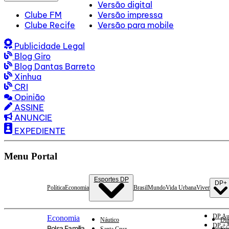
Versão digital
Clube FM
Versão impressa
Clube Recife
Versão para mobile
Publicidade Legal
Blog Giro
Blog Dantas Barreto
Xinhua
CRI
Opinião
ASSINE
ANUNCIE
EXPEDIENTE
Menu Portal
Esportes DP
DP+
Política
Economia
Brasil
Mundo
Vida Urbana
Viver
DP Au
Economia
Náutico
Dia
DP +A
Bolsa Família