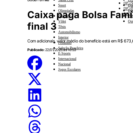
Santa Cruz
Eco
DP +S
Sport
Dia
DP +E
Olimpíadas
Dia
Caixa paga Bolsa Famíl
DP +C
Basquete
Esp
Vôlei
Opi
final 3
Tênis
Automobilismo
Interior
Com adicionais, valor médio do benefício está em R$ 673
Feminino
Seleção Brasileira
Publicado:
22/01/2025 às 10:53
E-Sports
Internacional
Nacional
Jogos Escolares