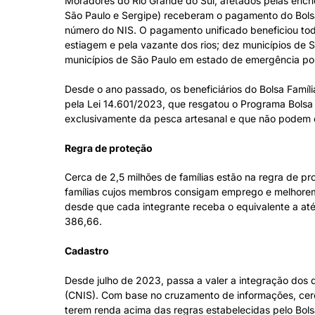
Moradores do Rio Grande do Sul, afetados pelas ench
São Paulo e Sergipe) receberam o pagamento do Bolsa
número do NIS. O pagamento unificado beneficiou tod
estiagem e pela vazante dos rios; dez municípios de S
municípios de São Paulo em estado de emergência po
Desde o ano passado, os beneficiários do Bolsa Famíl
pela Lei 14.601/2023, que resgatou o Programa Bolsa
exclusivamente da pesca artesanal e que não podem e
Regra de proteção
Cerca de 2,5 milhões de famílias estão na regra de p
famílias cujos membros consigam emprego e melhorem 
desde que cada integrante receba o equivalente a até 
386,66.
Cadastro
Desde julho de 2023, passa a valer a integração dos 
(CNIS). Com base no cruzamento de informações, cer
terem renda acima das regras estabelecidas pelo Bols