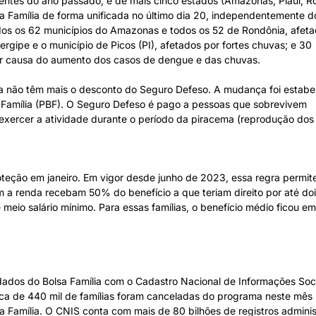
entes do ano passado, e de mais cinco estados (Amazonas, Piauí, R
 Família de forma unificada no último dia 20, independentemente d
os os 62 municípios do Amazonas e todos os 52 de Rondônia, afeta
ergipe e o município de Picos (PI), afetados por fortes chuvas; e 30
r causa do aumento dos casos de dengue e das chuvas.
ia não têm mais o desconto do Seguro Defeso. A mudança foi estabe
 Família (PBF). O Seguro Defeso é pago a pessoas que sobrevivem
xercer a atividade durante o período da piracema (reprodução dos 
roteção em janeiro. Em vigor desde junho de 2023, essa regra permit
a renda recebam 50% do benefício a que teriam direito por até doi
meio salário mínimo. Para essas famílias, o benefício médio ficou e
dados do Bolsa Família com o Cadastro Nacional de Informações Soc
ca de 440 mil de famílias foram canceladas do programa neste mês
a Família. O CNIS conta com mais de 80 bilhões de registros adminis