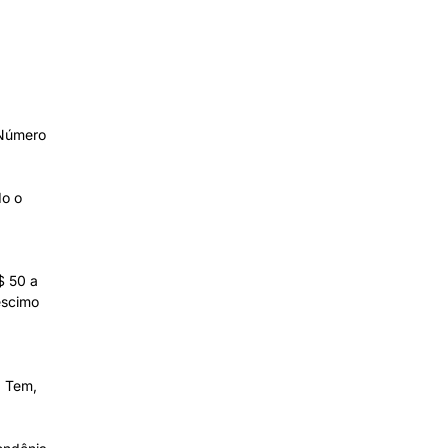
 Número
do o
$ 50 a
éscimo
a Tem,