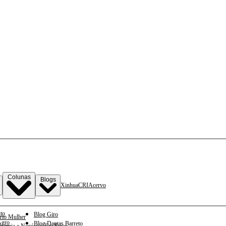
Colunas
Blogs
Xinhua
CRI
Acervo
to
Blog Giro
rio Mulher
gro
Blog Dantas Barreto