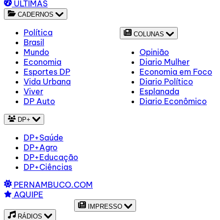
ÚLTIMAS
CADERNOS
Política
COLUNAS
Brasil
Mundo
Opinião
Economia
Diario Mulher
Esportes DP
Economia em Foco
Vida Urbana
Diario Político
Viver
Esplanada
DP Auto
Diario Econômico
DP+
DP+Saúde
DP+Agro
DP+Educação
DP+Ciências
PERNAMBUCO.COM
AQUIPE
IMPRESSO
RÁDIOS