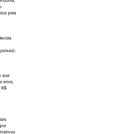
ondônia,
o
dos pela
lecida
peixes).
e que
s anos,
m R$
iais
 por
trativos