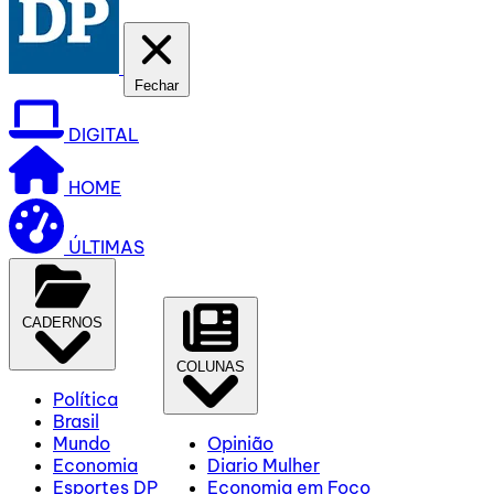
Fechar
DIGITAL
HOME
ÚLTIMAS
CADERNOS
COLUNAS
Política
Brasil
Mundo
Opinião
Economia
Diario Mulher
Esportes DP
Economia em Foco