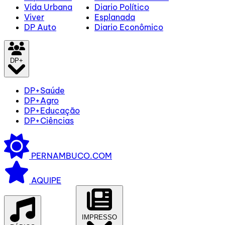
Vida Urbana
Diario Político
Viver
Esplanada
DP Auto
Diario Econômico
DP+
DP+Saúde
DP+Agro
DP+Educação
DP+Ciências
PERNAMBUCO.COM
AQUIPE
IMPRESSO