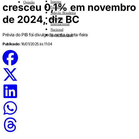
Interior
Opinião
cresceu 0,1% em novembro
Feminino
Seleção Brasileira
de 2024, diz BC
E-Sports
Internacional
Nacional
Prévia do PIB foi divulgada nesta quinta-feira
Jogos Escolares
Publicado:
16/01/2025 às 11:04