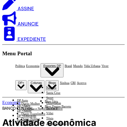
ASSINE
ANUNCIE
EXPEDIENTE
Menu Portal
Política
Economia
Esportes DP
Brasil
Mundo
Vida Urbana
Viver
DP+
Colunas
Blogs
Xinhua
CRI
Acervo
Náutico
Santa Cruz
Sport
DP Auto
Blog Giro
Economia
Olimpíadas
Diario Mulher
DP +Agro
Blog Dantas Barreto
BANCO CENTRAL
Basquete
Economia e Negócios Em Foco
DP +Saúde
Vôlei
Diario Econômico
DP +Educação
Tênis
Atividade econômica
Diario Político
DP +Ciências
Automobilismo
Esplanada