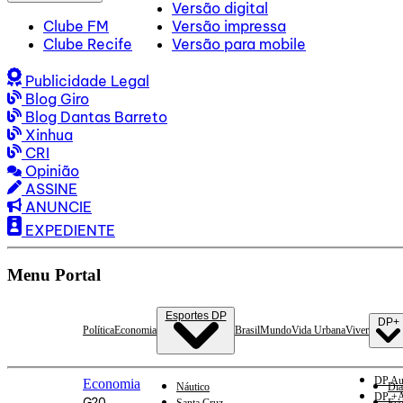
Versão digital
Clube FM
Versão impressa
Clube Recife
Versão para mobile
Publicidade Legal
Blog Giro
Blog Dantas Barreto
Xinhua
CRI
Opinião
ASSINE
ANUNCIE
EXPEDIENTE
Menu Portal
Esportes DP
DP+
Política
Economia
Brasil
Mundo
Vida Urbana
Viver
DP Au
Economia
Náutico
Dia
DP +A
G20