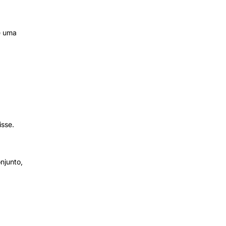
e uma
isse.
njunto,