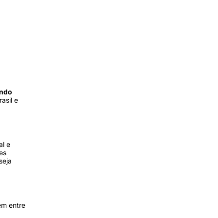
ndo
rasil e
al e
es
seja
em entre