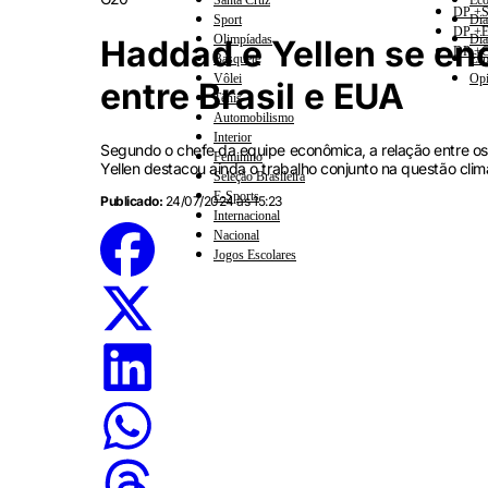
Santa Cruz
Eco
DP +S
Sport
Dia
DP +E
Olimpíadas
Dia
Haddad e Yellen se enc
DP +C
Basquete
Esp
Vôlei
Opi
entre Brasil e EUA
Tênis
Automobilismo
Interior
Segundo o chefe da equipe econômica, a relação entre os d
Feminino
Yellen destacou ainda o trabalho conjunto na questão clim
Seleção Brasileira
E-Sports
Publicado:
24/07/2024 às 15:23
Internacional
Nacional
Jogos Escolares