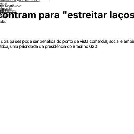
nomia e Negócios Em Foco
aúde
rio Econômico
ducação
rio Político
ontram para "estreitar laço
iências
lanada
nião
ois países pode ser benéfica do ponto de vista comercial, social e ambie
ática, uma prioridade da presidência do Brasil no G20