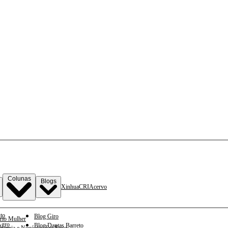
Colunas
Blogs
Xinhua
CRI
Acervo
to
Blog Giro
rio Mulher
gro
Blog Dantas Barreto