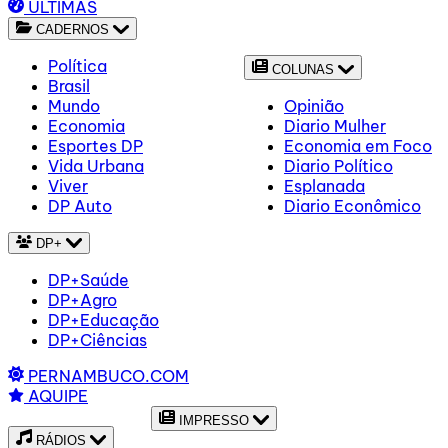
ÚLTIMAS
CADERNOS
Política
COLUNAS
Brasil
Mundo
Opinião
Economia
Diario Mulher
Esportes DP
Economia em Foco
Vida Urbana
Diario Político
Viver
Esplanada
DP Auto
Diario Econômico
DP+
DP+Saúde
DP+Agro
DP+Educação
DP+Ciências
PERNAMBUCO.COM
AQUIPE
IMPRESSO
RÁDIOS