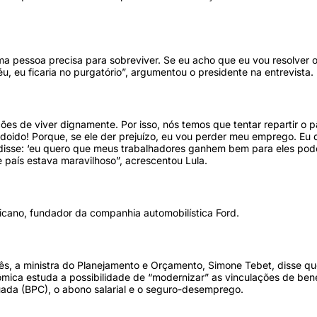
ma pessoa precisa para sobreviver. Se eu acho que eu vou resolver 
, eu ficaria no purgatório”, argumentou o presidente na entrevista.
ões de viver dignamente. Por isso, nós temos que tentar repartir o
doido! Porque, se ele der prejuízo, eu vou perder meu emprego. Eu 
disse: ‘eu quero que meus trabalhadores ganhem bem para eles pod
 país estava maravilhoso”, acrescentou Lula.
icano, fundador da companhia automobilística Ford.
s, a ministra do Planejamento e Orçamento, Simone Tebet, disse qu
ica estuda a possibilidade de “modernizar” as vinculações de benefí
uada (BPC), o abono salarial e o seguro-desemprego.