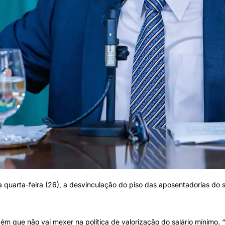
a quarta-feira (26), a desvinculação do piso das aposentadorias do s
ém que não vai mexer na política de valorização do salário mínimo. “