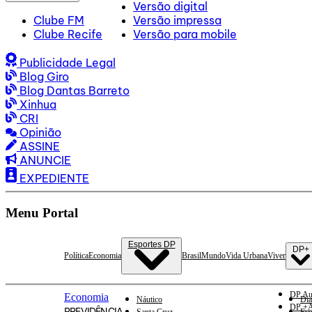
Versão digital
Clube FM
Versão impressa
Clube Recife
Versão para mobile
Publicidade Legal
Blog Giro
Blog Dantas Barreto
Xinhua
CRI
Opinião
ASSINE
ANUNCIE
EXPEDIENTE
Menu Portal
Esportes DP
DP+
Política
Economia
Brasil
Mundo
Vida Urbana
Viver
DP Au
Economia
Náutico
Dia
DP +A
PREVIDÊNCIA