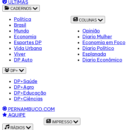
ÚLTIMAS
CADERNOS
Política
COLUNAS
Brasil
Mundo
Opinião
Economia
Diario Mulher
Esportes DP
Economia em Foco
Vida Urbana
Diario Político
Viver
Esplanada
DP Auto
Diario Econômico
DP+
DP+Saúde
DP+Agro
DP+Educação
DP+Ciências
PERNAMBUCO.COM
AQUIPE
IMPRESSO
RÁDIOS