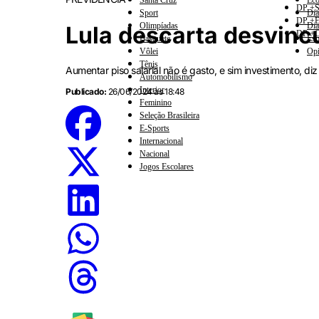
Santa Cruz
Eco
DP +S
Sport
Dia
DP +E
Olimpíadas
Dia
Lula descarta desvinc
DP +C
Basquete
Esp
Vôlei
Opi
Tênis
Aumentar piso salarial não é gasto, e sim investimento, di
Automobilismo
Interior
Publicado:
26/06/2024 às 18:48
Feminino
Seleção Brasileira
E-Sports
Internacional
Nacional
Jogos Escolares