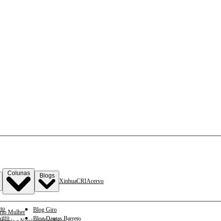
Colunas
Blogs
Xinhua
CRI
Acervo
to
Blog Giro
rio Mulher
gro
Blog Dantas Barreto