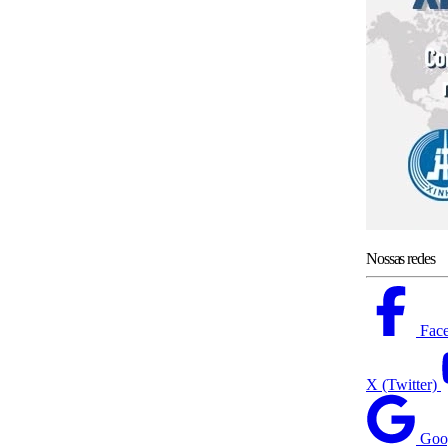
Nossas redes
Fac
X (Twitter)
Goo