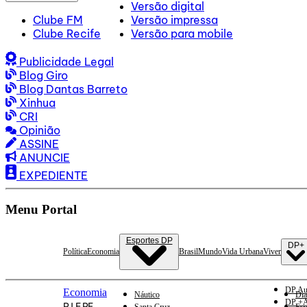
Versão digital
Clube FM
Versão impressa
Clube Recife
Versão para mobile
Publicidade Legal
Blog Giro
Blog Dantas Barreto
Xinhua
CRI
Opinião
ASSINE
ANUNCIE
EXPEDIENTE
Menu Portal
Esportes DP
DP+
Política
Economia
Brasil
Mundo
Vida Urbana
Viver
DP Au
Economia
Náutico
Dia
DP +A
PJ E PF