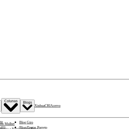
Colunas
Blogs
Xinhua
CRI
Acervo
to
Blog Giro
rio Mulher
gro
Blog Dantas Barreto