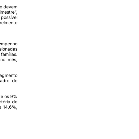
 se devem
imestre”,
 possível
velmente
sempenho
ssionadas
amílias.
 no mês,
segmento
uadro de
te os 9%
tória de
a 14,6%,