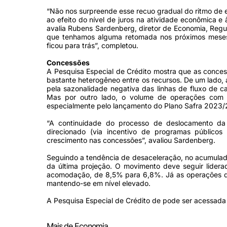
“Não nos surpreende esse recuo gradual do ritmo de
ao efeito do nível de juros na atividade econômica e 
avalia Rubens Sardenberg, diretor de Economia, Regul
que tenhamos alguma retomada nos próximos meses,
ficou para trás”, completou.
Concessões
A Pesquisa Especial de Crédito mostra que as conce
bastante heterogêneo entre os recursos. De um lado,
pela sazonalidade negativa das linhas de fluxo de 
Mas por outro lado, o volume de operações com 
especialmente pelo lançamento do Plano Safra 2023/2
“A continuidade do processo de deslocamento da
direcionado (via incentivo de programas públic
crescimento nas concessões”, avaliou Sardenberg.
Seguindo a tendência de desaceleração, no acumula
da última projeção. O movimento deve seguir lidera
acomodação, de 8,5% para 6,8%. Já as operações d
mantendo-se em nível elevado.
A Pesquisa Especial de Crédito de pode ser acessad
Mais de Economia