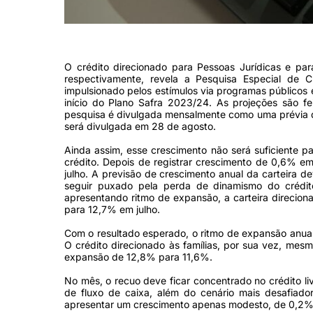
Crescimento deve ser impulsionado pelos estímulos de programas pú
O crédito direcionado para Pessoas Jurídicas e pa
respectivamente, revela a Pesquisa Especial de 
impulsionado pelos estímulos via programas públicos 
início do Plano Safra 2023/24. As projeções são f
pesquisa é divulgada mensalmente como uma prévia d
será divulgada em 28 de agosto.
Ainda assim, esse crescimento não será suficiente par
crédito. Depois de registrar crescimento de 0,6% em
julho. A previsão de crescimento anual da carteira
seguir puxado pela perda de dinamismo do crédit
apresentando ritmo de expansão, a carteira direcio
para 12,7% em julho.
Com o resultado esperado, o ritmo de expansão anua
O crédito direcionado às famílias, por sua vez, m
expansão de 12,8% para 11,6%.
No mês, o recuo deve ficar concentrado no crédito li
de fluxo de caixa, além do cenário mais desafiado
apresentar um crescimento apenas modesto, de 0,2% n