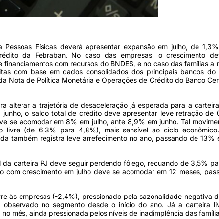
blicos e financiamentos do BNDES (Foto: Marcello Casal Jr/Agência Brasil)
ra Pessoas Físicas deverá apresentar expansão em julho, de 1,3
Crédito da Febraban. No caso das empresas, o crescimento de
e financiamentos com recursos do BNDES, e no caso das famílias a 
eitas com base em dados consolidados dos principais bancos do 
a Nota de Política Monetária e Operações de Crédito do Banco Cen
a alterar a trajetória de desaceleração já esperada para a carteira
 junho, o saldo total de crédito deve apresentar leve retração d
 deve se acomodar em 8% em julho, ante 8,9% em junho. Tal movime
o livre (de 6,3% para 4,8%), mais sensível ao ciclo econômic
nada também registra leve arrefecimento no ano, passando de 13% 
l da carteira PJ deve seguir perdendo fôlego, recuando de 3,5% p
esmo com crescimento em julho deve se acomodar em 12 meses, pas
vre às empresas (-2,4%), pressionado pela sazonalidade negativa d
r observado no segmento desde o início do ano. Já a carteira li
o mês, ainda pressionada pelos níveis de inadimplência das família