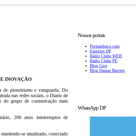
Nossos portais
Pernambuco.com
Esportes DP
Rádio Clube WEB
Rádio Clube PE
Blog Giro
Blog Dantas Barreto
 E INOVAÇÃO
ia de pioneirismo e vanguarda. Do
trada nas redes sociais, o Diario de
rão do grupo de comunicação mais
WhatsApp DP
rio, 200 anos ininterruptos de
 mantendo-se atualizado, conectado