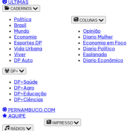
ÚLTIMAS
CADERNOS
Política
COLUNAS
Brasil
Mundo
Opinião
Economia
Diario Mulher
Esportes DP
Economia em Foco
Vida Urbana
Diario Político
Viver
Esplanada
DP Auto
Diario Econômico
DP+
DP+Saúde
DP+Agro
DP+Educação
DP+Ciências
PERNAMBUCO.COM
AQUIPE
IMPRESSO
RÁDIOS