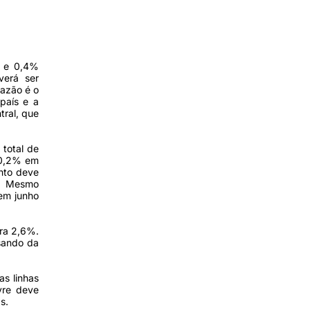
% e 0,4%
verá ser
razão é o
país e a
tral, que
 total de
e 0,2% em
nto deve
o. Mesmo
em junho
ara 2,6%.
sando da
as linhas
vre deve
s.