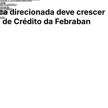
nomia e Negócios Em Foco
aúde
rio Econômico
ducação
rio Político
ca direcionada deve crescer
iências
lanada
nião
 de Crédito da Febraban