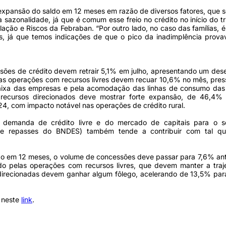
 expansão do saldo em 12 meses em razão de diversos fatores, que
à sazonalidade, já que é comum esse freio no crédito no início do tr
ação e Riscos da Febraban. “Por outro lado, no caso das famílias, é
 já que temos indicações de que o pico da inadimplência prova
ssões de crédito devem retrair 5,1% em julho, apresentando um de
 as operações com recursos livres devem recuar 10,6% no mês, pre
caixa das empresas e pela acomodação das linhas de consumo das f
recursos direcionados deve mostrar forte expansão, de 46,4%
4, com impacto notável nas operações de crédito rural.
 demanda de crédito livre e do mercado de capitais para o 
os e repasses do BNDES) também tende a contribuir com tal q
do em 12 meses, o volume de concessões deve passar para 7,6% an
do pelas operações com recursos livres, que devem manter a traje
irecionadas devem ganhar algum fôlego, acelerando de 13,5% par
a neste
link
.