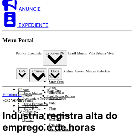
ANUNCIE
EXPEDIENTE
Menu Portal
Política
Economia
Esportes DP
Brasil
Mundo
Vida Urbana
Viver
DP+
Colunas
Blogs
Xinhua
Acervo
Marcas Preferidas
Náutico
Santa Cruz
Sport
DP Auto
Blog Giro
Olimpíadas
Diario Mulher
Economia
DP +Agro
Blog Dantas Barreto
Basquete
Economia e Negócios Em Foco
ECONOMIA
DP +Saúde
Vôlei
Diario Econômico
DP +Educação
Tênis
Diario Político
DP +Ciências
Indústria registra alta do
Automobilismo
Esplanada
Interior
Opinião
emprego e de horas
Feminino
Seleção Brasileira