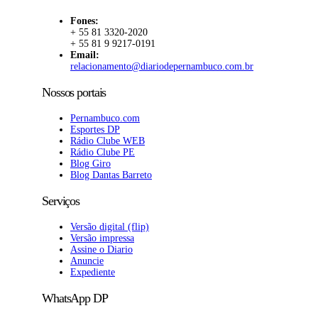
Fones:
+ 55 81 3320-2020
+ 55 81 9 9217-0191
Email:
relacionamento@diariodepernambuco.com.br
Nossos portais
Pernambuco.com
Esportes DP
Rádio Clube WEB
Rádio Clube PE
Blog Giro
Blog Dantas Barreto
Serviços
Versão digital (flip)
Versão impressa
Assine o Diario
Anuncie
Expediente
WhatsApp DP