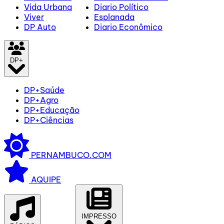
Vida Urbana
Diario Político
Viver
Esplanada
DP Auto
Diario Econômico
DP+
DP+Saúde
DP+Agro
DP+Educação
DP+Ciências
PERNAMBUCO.COM
AQUIPE
IMPRESSO