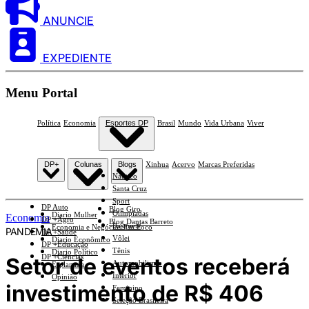
ANUNCIE
EXPEDIENTE
Menu Portal
Política
Economia
Esportes DP
Brasil
Mundo
Vida Urbana
Viver
DP+
Colunas
Blogs
Xinhua
Acervo
Marcas Preferidas
Náutico
Santa Cruz
Sport
DP Auto
Blog Giro
Olimpíadas
Diario Mulher
Economia
DP +Agro
Blog Dantas Barreto
Basquete
Economia e Negócios Em Foco
PANDEMIA
DP +Saúde
Vôlei
Diario Econômico
DP +Educação
Tênis
Diario Político
DP +Ciências
Setor de eventos receberá
Automobilismo
Esplanada
Interior
Opinião
investimento de R$ 406
Feminino
Seleção Brasileira