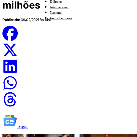
milhões
E-Sports
Internacional
Nacional
Jogos Escolares
Publicado:
09/02/2021 às 14:01
Seguir