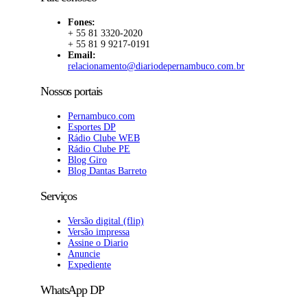
Fones:
+ 55 81 3320-2020
+ 55 81 9 9217-0191
Email:
relacionamento@diariodepernambuco.com.br
Nossos portais
Pernambuco.com
Esportes DP
Rádio Clube WEB
Rádio Clube PE
Blog Giro
Blog Dantas Barreto
Serviços
Versão digital (flip)
Versão impressa
Assine o Diario
Anuncie
Expediente
WhatsApp DP