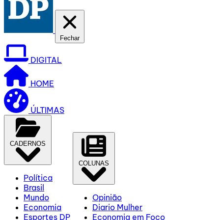
Fechar
DIGITAL
HOME
ÚLTIMAS
CADERNOS
COLUNAS
Política
Brasil
Mundo
Opinião
Economia
Diario Mulher
Esportes DP
Economia em Foco