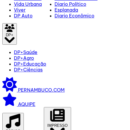
Vida Urbana
Diario Político
Viver
Esplanada
DP Auto
Diario Econômico
DP+
DP+Saúde
DP+Agro
DP+Educação
DP+Ciências
PERNAMBUCO.COM
AQUIPE
IMPRESSO