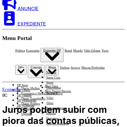
ANUNCIE
EXPEDIENTE
Menu Portal
Política
Economia
Esportes DP
Brasil
Mundo
Vida Urbana
Viver
DP+
Colunas
Blogs
Xinhua
Acervo
Marcas Preferidas
Náutico
Santa Cruz
Sport
DP Auto
Blog Giro
Olimpíadas
Diario Mulher
Economia
DP +Agro
Blog Dantas Barreto
Basquete
Economia e Negócios Em Foco
BC
DP +Saúde
Vôlei
Diario Econômico
DP +Educação
Tênis
Diario Político
DP +Ciências
Juros podem subir com
Automobilismo
Esplanada
Interior
Opinião
piora das contas públicas,
Feminino
Seleção Brasileira