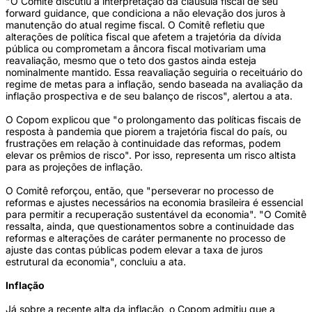
"O Comitê discutiu a interpretação da cláusula fiscal de seu
forward guidance, que condiciona a não elevação dos juros à
manutenção do atual regime fiscal. O Comitê refletiu que
alterações de política fiscal que afetem a trajetória da dívida
pública ou comprometam a âncora fiscal motivariam uma
reavaliação, mesmo que o teto dos gastos ainda esteja
nominalmente mantido. Essa reavaliação seguiria o receituário do
regime de metas para a inflação, sendo baseada na avaliação da
inflação prospectiva e de seu balanço de riscos", alertou a ata.
O Copom explicou que "o prolongamento das políticas fiscais de
resposta à pandemia que piorem a trajetória fiscal do país, ou
frustrações em relação à continuidade das reformas, podem
elevar os prêmios de risco". Por isso, representa um risco altista
para as projeções de inflação.
O Comitê reforçou, então, que "perseverar no processo de
reformas e ajustes necessários na economia brasileira é essencial
para permitir a recuperação sustentável da economia". "O Comitê
ressalta, ainda, que questionamentos sobre a continuidade das
reformas e alterações de caráter permanente no processo de
ajuste das contas públicas podem elevar a taxa de juros
estrutural da economia", concluiu a ata.
Inflação
Já sobre a recente alta da inflação, o Copom admitiu que a