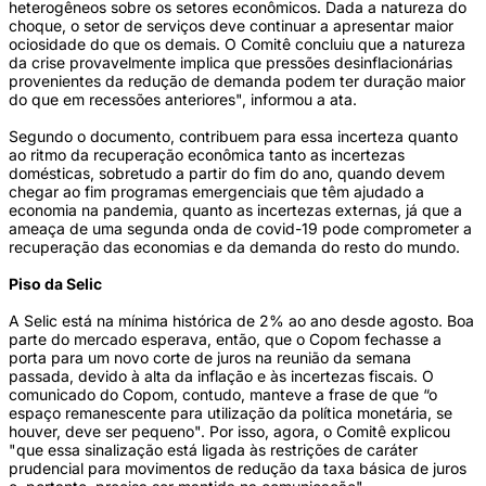
heterogêneos sobre os setores econômicos. Dada a natureza do
choque, o setor de serviços deve continuar a apresentar maior
ociosidade do que os demais. O Comitê concluiu que a natureza
da crise provavelmente implica que pressões desinflacionárias
provenientes da redução de demanda podem ter duração maior
do que em recessões anteriores", informou a ata.
Segundo o documento, contribuem para essa incerteza quanto
ao ritmo da recuperação econômica tanto as incertezas
domésticas, sobretudo a partir do fim do ano, quando devem
chegar ao fim programas emergenciais que têm ajudado a
economia na pandemia, quanto as incertezas externas, já que a
ameaça de uma segunda onda de covid-19 pode comprometer a
recuperação das economias e da demanda do resto do mundo.
Piso da Selic
A Selic está na mínima histórica de 2% ao ano desde agosto. Boa
parte do mercado esperava, então, que o Copom fechasse a
porta para um novo corte de juros na reunião da semana
passada, devido à alta da inflação e às incertezas fiscais. O
comunicado do Copom, contudo, manteve a frase de que “o
espaço remanescente para utilização da política monetária, se
houver, deve ser pequeno". Por isso, agora, o Comitê explicou
"que essa sinalização está ligada às restrições de caráter
prudencial para movimentos de redução da taxa básica de juros