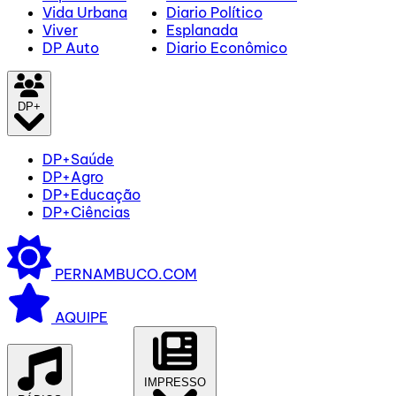
Vida Urbana
Diario Político
Viver
Esplanada
DP Auto
Diario Econômico
DP+
DP+Saúde
DP+Agro
DP+Educação
DP+Ciências
PERNAMBUCO.COM
AQUIPE
IMPRESSO