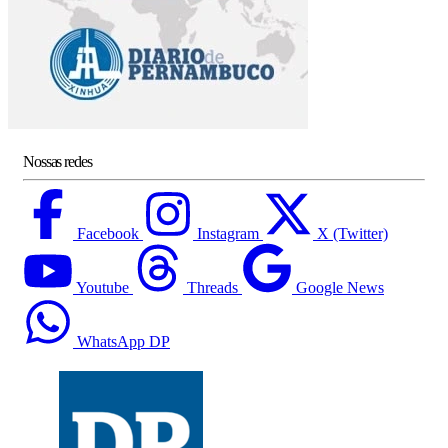
Nossas redes
Facebook
Instagram
X (Twitter)
Youtube
Threads
Google News
WhatsApp DP