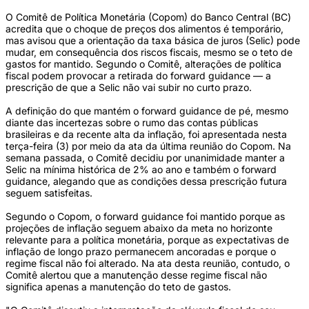
O Comitê de Política Monetária (Copom) do Banco Central (BC)
acredita que o choque de preços dos alimentos é temporário,
mas avisou que a orientação da taxa básica de juros (Selic) pode
mudar, em consequência dos riscos fiscais, mesmo se o teto de
gastos for mantido. Segundo o Comitê, alterações de política
fiscal podem provocar a retirada do forward guidance — a
prescrição de que a Selic não vai subir no curto prazo.
A definição do que mantém o forward guidance de pé, mesmo
diante das incertezas sobre o rumo das contas públicas
brasileiras e da recente alta da inflação, foi apresentada nesta
terça-feira (3) por meio da ata da última reunião do Copom. Na
semana passada, o Comitê decidiu por unanimidade manter a
Selic na mínima histórica de 2% ao ano e também o forward
guidance, alegando que as condições dessa prescrição futura
seguem satisfeitas.
Segundo o Copom, o forward guidance foi mantido porque as
projeções de inflação seguem abaixo da meta no horizonte
relevante para a política monetária, porque as expectativas de
inflação de longo prazo permanecem ancoradas e porque o
regime fiscal não foi alterado. Na ata desta reunião, contudo, o
Comitê alertou que a manutenção desse regime fiscal não
significa apenas a manutenção do teto de gastos.