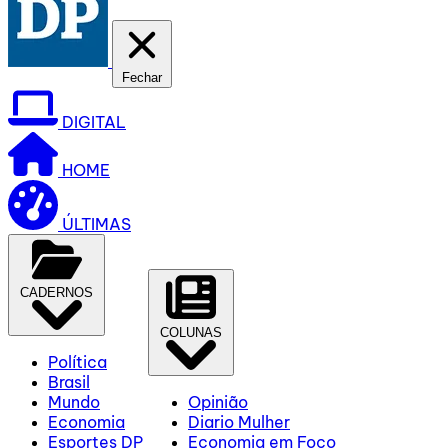
Fechar
DIGITAL
HOME
ÚLTIMAS
CADERNOS
COLUNAS
Política
Brasil
Mundo
Opinião
Economia
Diario Mulher
Esportes DP
Economia em Foco