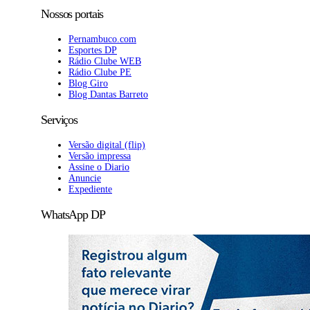
Nossos portais
Pernambuco.com
Esportes DP
Rádio Clube WEB
Rádio Clube PE
Blog Giro
Blog Dantas Barreto
Serviços
Versão digital (flip)
Versão impressa
Assine o Diario
Anuncie
Expediente
WhatsApp DP