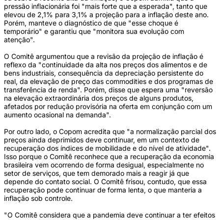
pressão inflacionária foi "mais forte que a esperada", tanto que
elevou de 2,1% para 3,1% a projeção para a inflação deste ano.
Porém, manteve o diagnóstico de que "esse choque é
temporário" e garantiu que "monitora sua evolução com
atenção".
O Comitê argumentou que a revisão da projeção de inflação é
reflexo da "continuidade da alta nos preços dos alimentos e de
bens industriais, consequência da depreciação persistente do
real, da elevação de preço das commodities e dos programas de
transferência de renda". Porém, disse que espera uma "reversão
na elevação extraordinária dos preços de alguns produtos,
afetados por redução provisória na oferta em conjunção com um
aumento ocasional na demanda".
Por outro lado, o Copom acredita que "a normalização parcial dos
preços ainda deprimidos deve continuar, em um contexto de
recuperação dos índices de mobilidade e do nível de atividade".
Isso porque o Comitê reconhece que a recuperação da economia
brasileira vem ocorrendo de forma desigual, especialmente no
setor de serviços, que tem demorado mais a reagir já que
depende do contato social. O Comitê frisou, contudo, que essa
recuperação pode continuar de forma lenta, o que manteria a
inflação sob controle.
"O Comitê considera que a pandemia deve continuar a ter efeitos