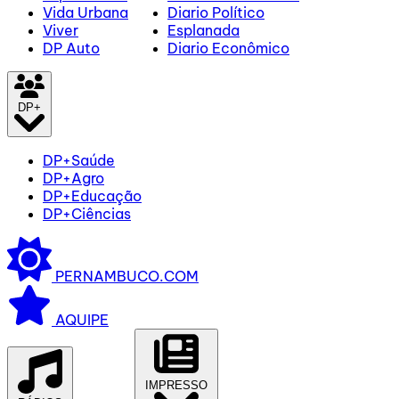
Vida Urbana
Diario Político
Viver
Esplanada
DP Auto
Diario Econômico
DP+
DP+Saúde
DP+Agro
DP+Educação
DP+Ciências
PERNAMBUCO.COM
AQUIPE
IMPRESSO