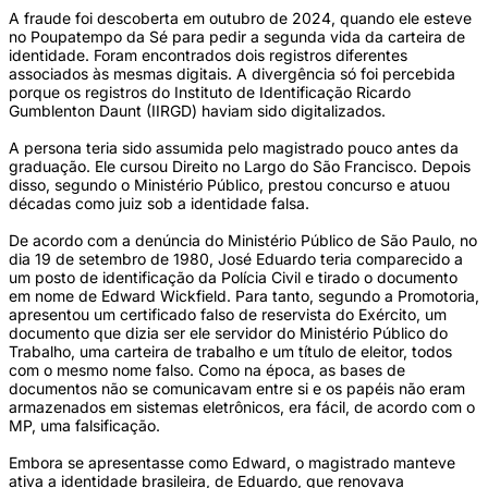
A fraude foi descoberta em outubro de 2024, quando ele esteve
no Poupatempo da Sé para pedir a segunda vida da carteira de
identidade. Foram encontrados dois registros diferentes
associados às mesmas digitais. A divergência só foi percebida
porque os registros do Instituto de Identificação Ricardo
Gumblenton Daunt (IIRGD) haviam sido digitalizados.
A persona teria sido assumida pelo magistrado pouco antes da
graduação. Ele cursou Direito no Largo do São Francisco. Depois
disso, segundo o Ministério Público, prestou concurso e atuou
décadas como juiz sob a identidade falsa.
De acordo com a denúncia do Ministério Público de São Paulo, no
dia 19 de setembro de 1980, José Eduardo teria comparecido a
um posto de identificação da Polícia Civil e tirado o documento
em nome de Edward Wickfield. Para tanto, segundo a Promotoria,
apresentou um certificado falso de reservista do Exército, um
documento que dizia ser ele servidor do Ministério Público do
Trabalho, uma carteira de trabalho e um título de eleitor, todos
com o mesmo nome falso. Como na época, as bases de
documentos não se comunicavam entre si e os papéis não eram
armazenados em sistemas eletrônicos, era fácil, de acordo com o
MP, uma falsificação.
Embora se apresentasse como Edward, o magistrado manteve
ativa a identidade brasileira, de Eduardo, que renovava