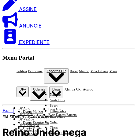
ASSINE
ANUNCIE
EXPEDIENTE
Menu Portal
Política
Economia
Esportes DP
Brasil
Mundo
Vida Urbana
Viver
DP+
Colunas
Blogs
Xinhua
CRI
Acervo
Náutico
Santa Cruz
Sport
DP Auto
Blog Giro
Brasil
Olimpíadas
Diario Mulher
DP +Agro
Blog Dantas Barreto
FALSIDADE IDEOLÓGICA
Basquete
Economia e Negócios Em Foco
DP +Saúde
Vôlei
Diario Econômico
DP +Educação
Tênis
Reino Unido nega
Diario Político
DP +Ciências
Automobilismo
Esplanada