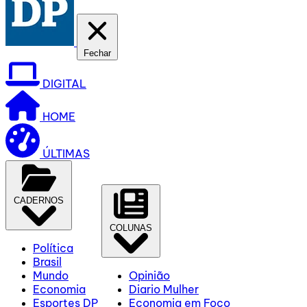
Fechar
DIGITAL
HOME
ÚLTIMAS
CADERNOS
COLUNAS
Política
Brasil
Mundo
Opinião
Economia
Diario Mulher
Esportes DP
Economia em Foco