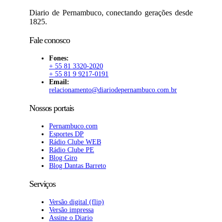
Diario de Pernambuco, conectando gerações desde
1825.
Fale conosco
Fones:
+ 55 81 3320-2020
+ 55 81 9 9217-0191
Email:
relacionamento@diariodepernambuco.com.br
Nossos portais
Pernambuco.com
Esportes DP
Rádio Clube WEB
Rádio Clube PE
Blog Giro
Blog Dantas Barreto
Serviços
Versão digital (flip)
Versão impressa
Assine o Diario