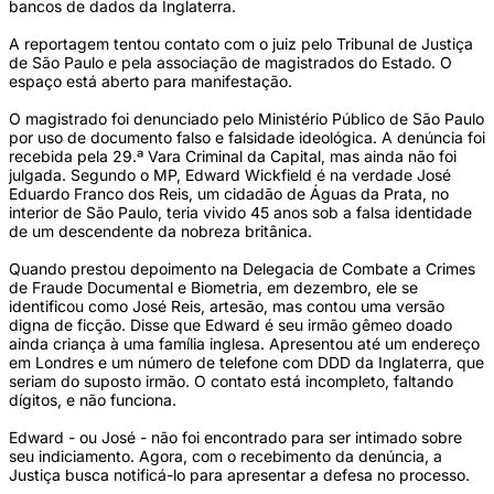
bancos de dados da Inglaterra.
A reportagem tentou contato com o juiz pelo Tribunal de Justiça
de São Paulo e pela associação de magistrados do Estado. O
espaço está aberto para manifestação.
O magistrado foi denunciado pelo Ministério Público de São Paulo
por uso de documento falso e falsidade ideológica. A denúncia foi
recebida pela 29.ª Vara Criminal da Capital, mas ainda não foi
julgada. Segundo o MP, Edward Wickfield é na verdade José
Eduardo Franco dos Reis, um cidadão de Águas da Prata, no
interior de São Paulo, teria vivido 45 anos sob a falsa identidade
de um descendente da nobreza britânica.
Quando prestou depoimento na Delegacia de Combate a Crimes
de Fraude Documental e Biometria, em dezembro, ele se
identificou como José Reis, artesão, mas contou uma versão
digna de ficção. Disse que Edward é seu irmão gêmeo doado
ainda criança à uma família inglesa. Apresentou até um endereço
em Londres e um número de telefone com DDD da Inglaterra, que
seriam do suposto irmão. O contato está incompleto, faltando
dígitos, e não funciona.
Edward - ou José - não foi encontrado para ser intimado sobre
seu indiciamento. Agora, com o recebimento da denúncia, a
Justiça busca notificá-lo para apresentar a defesa no processo.