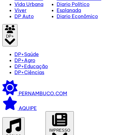
Vida Urbana
Diario Político
Viver
Esplanada
DP Auto
Diario Econômico
DP+
DP+Saúde
DP+Agro
DP+Educação
DP+Ciências
PERNAMBUCO.COM
AQUIPE
IMPRESSO