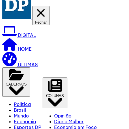
Fechar
DIGITAL
HOME
ÚLTIMAS
CADERNOS
COLUNAS
Política
Brasil
Mundo
Opinião
Economia
Diario Mulher
Esportes DP
Economia em Foco