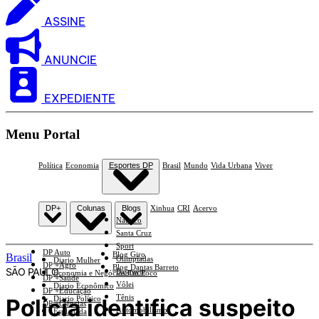
ASSINE
ANUNCIE
EXPEDIENTE
Menu Portal
Política
Economia
Esportes DP
Brasil
Mundo
Vida Urbana
Viver
DP+
Colunas
Blogs
Xinhua
CRI
Acervo
Náutico
Santa Cruz
Sport
DP Auto
Blog Giro
Brasil
Olimpíadas
Diario Mulher
DP +Agro
Blog Dantas Barreto
SÃO PAULO
Basquete
Economia e Negócios Em Foco
DP +Saúde
Vôlei
Diario Econômico
DP +Educação
Tênis
Polícia identifica suspeito
Diario Político
DP +Ciências
Automobilismo
Esplanada