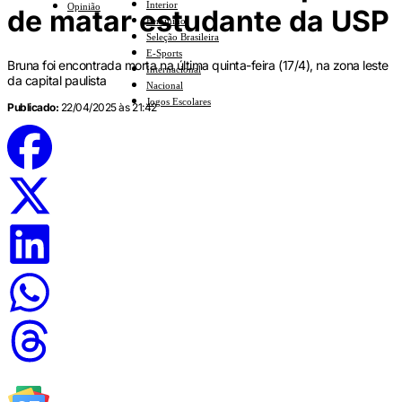
Interior
Opinião
de matar estudante da USP
Feminino
Seleção Brasileira
E-Sports
Bruna foi encontrada morta na última quinta-feira (17/4), na zona leste
Internacional
da capital paulista
Nacional
Jogos Escolares
Publicado:
22/04/2025 às 21:42