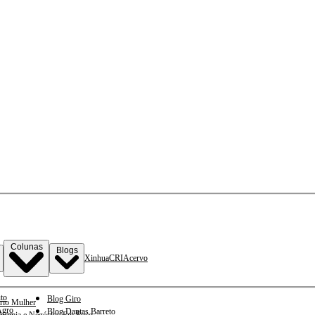
Colunas
Blogs
Xinhua
CRI
Acervo
to
Blog Giro
rio Mulher
gro
Blog Dantas Barreto