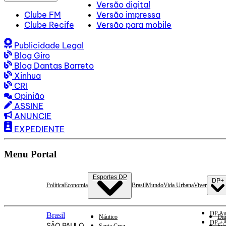
Versão digital
Clube FM
Versão impressa
Clube Recife
Versão para mobile
Publicidade Legal
Blog Giro
Blog Dantas Barreto
Xinhua
CRI
Opinião
ASSINE
ANUNCIE
EXPEDIENTE
Menu Portal
Esportes DP
DP+
Política
Economia
Brasil
Mundo
Vida Urbana
Viver
DP Au
Brasil
Náutico
Dia
DP +A
SÃO PAULO