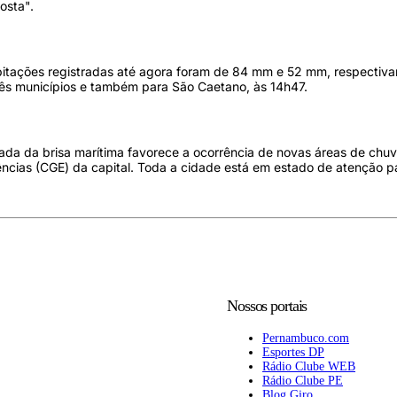
osta".
ipitações registradas até agora foram de 84 mm e 52 mm, respectiv
três municípios e também para São Caetano, às 14h47.
ada da brisa marítima favorece a ocorrência de novas áreas de chu
ncias (CGE) da capital. Toda a cidade está em estado de atenção p
Nossos portais
Pernambuco.com
Esportes DP
Rádio Clube WEB
Rádio Clube PE
Blog Giro