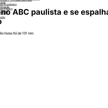
nomia e Negócios Em Foco
aúde
rio Econômico
ducação
rio Político
no ABC paulista e se espalh
iências
lanada
nião
o
ês horas foi de 131 mm