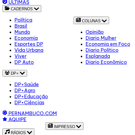
ÚLTIMAS
CADERNOS
Política
COLUNAS
Brasil
Mundo
Opinião
Economia
Diario Mulher
Esportes DP
Economia em Foco
Vida Urbana
Diario Político
Viver
Esplanada
DP Auto
Diario Econômico
DP+
DP+Saúde
DP+Agro
DP+Educação
DP+Ciências
PERNAMBUCO.COM
AQUIPE
IMPRESSO
RÁDIOS