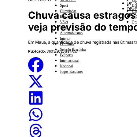
Santa Cruz
Eco
DP +S
Sport
Dia
DP +E
Olimpíadas
Dia
Chuva causa estragos 
DP +C
Basquete
Esp
Vôlei
Opi
veja previsão do temp
Tênis
Automobilismo
Interior
Em Mauá, a quantidade de chuva registrada nas últimas tr
Feminino
Seleção Brasileira
Publicado:
31/03/2025 às 17:57
E-Sports
Internacional
Nacional
Jogos Escolares