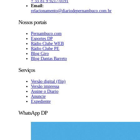
+ 55 81 9 9217-0191
Email:
relacionamento@diariodepernambuco.com.br
Nossos portais
Pernambuco.com
Esportes DP
Rádio Clube WEB
Rádio Clube PE
Blog Giro
Blog Dantas Barreto
Serviços
Versão digital (flip)
Versão impressa
Assine o Diario
Anuncie
Expediente
WhatsApp DP