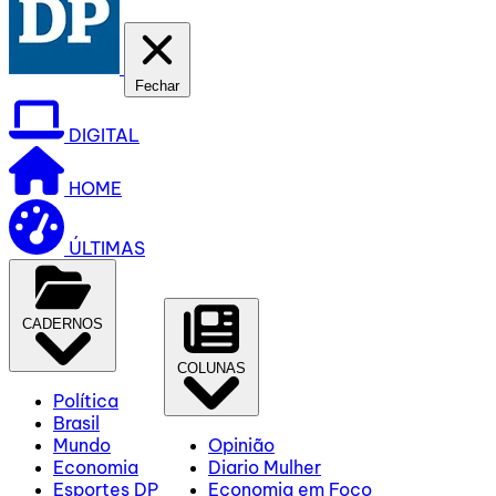
Fechar
DIGITAL
HOME
ÚLTIMAS
CADERNOS
COLUNAS
Política
Brasil
Mundo
Opinião
Economia
Diario Mulher
Esportes DP
Economia em Foco