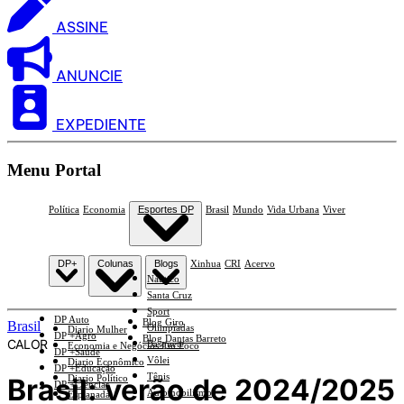
ASSINE
ANUNCIE
EXPEDIENTE
Menu Portal
Política
Economia
Esportes DP
Brasil
Mundo
Vida Urbana
Viver
DP+
Colunas
Blogs
Xinhua
CRI
Acervo
Náutico
Santa Cruz
Sport
DP Auto
Blog Giro
Brasil
Olimpíadas
Diario Mulher
DP +Agro
Blog Dantas Barreto
CALOR
Basquete
Economia e Negócios Em Foco
DP +Saúde
Vôlei
Diario Econômico
DP +Educação
Tênis
Brasil: verão de 2024/2025
Diario Político
DP +Ciências
Automobilismo
Esplanada