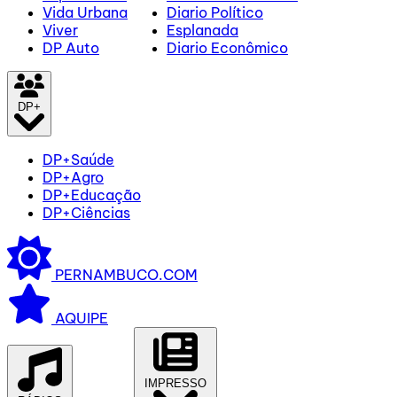
Vida Urbana
Diario Político
Viver
Esplanada
DP Auto
Diario Econômico
DP+
DP+Saúde
DP+Agro
DP+Educação
DP+Ciências
PERNAMBUCO.COM
AQUIPE
IMPRESSO