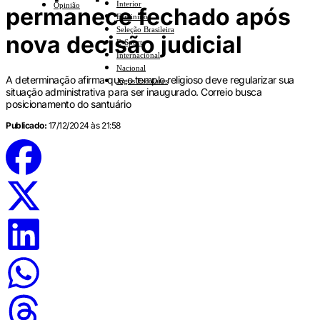
Interior
Opinião
permanece fechado após
Feminino
Seleção Brasileira
nova decisão judicial
E-Sports
Internacional
Nacional
A determinação afirma que o templo religioso deve regularizar sua
Jogos Escolares
situação administrativa para ser inaugurado. Correio busca
posicionamento do santuário
Publicado:
17/12/2024 às 21:58