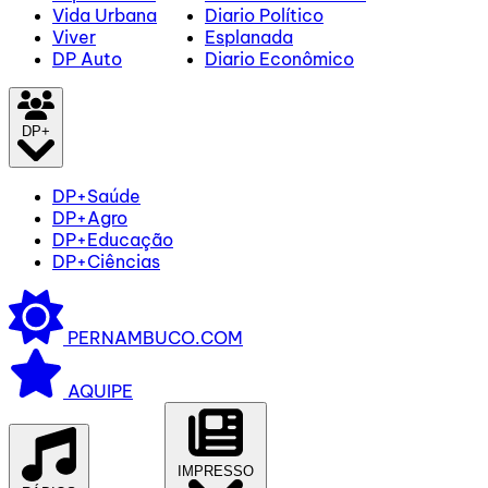
Vida Urbana
Diario Político
Viver
Esplanada
DP Auto
Diario Econômico
DP+
DP+Saúde
DP+Agro
DP+Educação
DP+Ciências
PERNAMBUCO.COM
AQUIPE
IMPRESSO