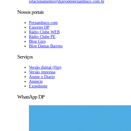
relacionamento@diariodepernambuco.com.br
Nossos portais
Pernambuco.com
Esportes DP
Rádio Clube WEB
Rádio Clube PE
Blog Giro
Blog Dantas Barreto
Serviços
Versão digital (flip)
Versão impressa
Assine o Diario
Anuncie
Expediente
WhatsApp DP