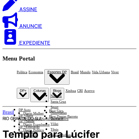
ASSINE
ANUNCIE
EXPEDIENTE
Menu Portal
Política
Economia
Esportes DP
Brasil
Mundo
Vida Urbana
Viver
DP+
Colunas
Blogs
Xinhua
CRI
Acervo
Náutico
Santa Cruz
Sport
DP Auto
Blog Giro
Brasil
Olimpíadas
Diario Mulher
DP +Agro
Blog Dantas Barreto
RIO GRANDE DO SUL
Basquete
Economia e Negócios Em Foco
DP +Saúde
Vôlei
Diario Econômico
DP +Educação
Tênis
Templo para Lúcifer
Diario Político
DP +Ciências
Automobilismo
Esplanada