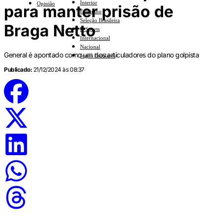
Interior
Opinião
para manter prisão de
Feminino
Seleção Brasileira
Braga Netto
E-Sports
Internacional
Nacional
General é apontado como um dos articuladores do plano golpista
Jogos Escolares
Publicado:
21/12/2024 às 08:37