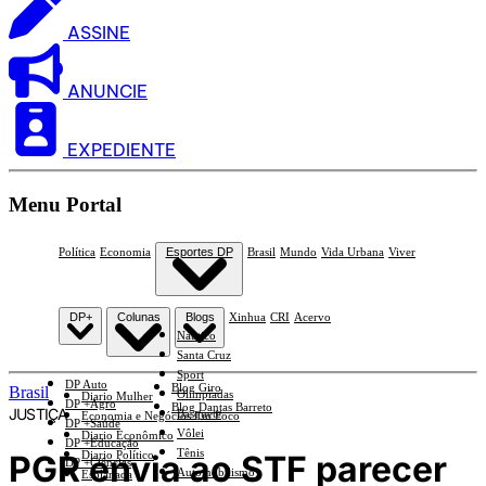
ASSINE
ANUNCIE
EXPEDIENTE
Menu Portal
Política
Economia
Esportes DP
Brasil
Mundo
Vida Urbana
Viver
DP+
Colunas
Blogs
Xinhua
CRI
Acervo
Náutico
Santa Cruz
Sport
DP Auto
Blog Giro
Brasil
Olimpíadas
Diario Mulher
DP +Agro
Blog Dantas Barreto
JUSTIÇA
Basquete
Economia e Negócios Em Foco
DP +Saúde
Vôlei
Diario Econômico
DP +Educação
Tênis
PGR envia ao STF parecer
Diario Político
DP +Ciências
Automobilismo
Esplanada