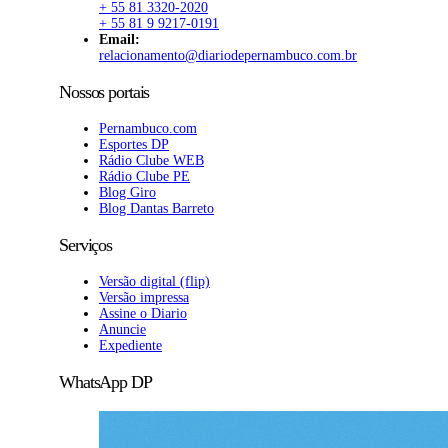
+ 55 81 3320-2020
+ 55 81 9 9217-0191
Email:
relacionamento@diariodepernambuco.com.br
Nossos portais
Pernambuco.com
Esportes DP
Rádio Clube WEB
Rádio Clube PE
Blog Giro
Blog Dantas Barreto
Serviços
Versão digital (flip)
Versão impressa
Assine o Diario
Anuncie
Expediente
WhatsApp DP