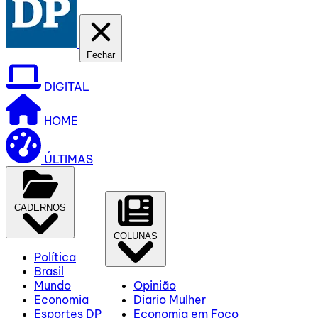
Fechar
DIGITAL
HOME
ÚLTIMAS
CADERNOS
COLUNAS
Política
Brasil
Mundo
Opinião
Economia
Diario Mulher
Esportes DP
Economia em Foco