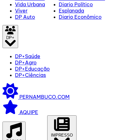
Vida Urbana
Diario Político
Viver
Esplanada
DP Auto
Diario Econômico
DP+
DP+Saúde
DP+Agro
DP+Educação
DP+Ciências
PERNAMBUCO.COM
AQUIPE
IMPRESSO