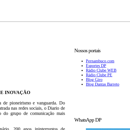
Nossos portais
Pernambuco.com
Esportes DP
Rádio Clube WEB
Rádio Clube PE
Blog Giro
Blog Dantas Barreto
 E INOVAÇÃO
ia de pioneirismo e vanguarda. Do
trada nas redes sociais, o Diario de
rão do grupo de comunicação mais
WhatsApp DP
rio, 200 anos ininterruptos de