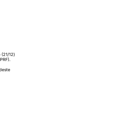
 (21/12)
(PRF).
deste