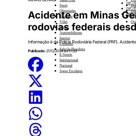
Santa Cruz
Eco
DP +S
Sport
Dia
DP +E
Olimpíadas
Dia
Acidente em Minas Ger
DP +C
Basquete
Esp
Vôlei
Opi
rodovias federais des
Tênis
Automobilismo
Interior
Informação é da Polícia Rodoviária Federal (PRF). Acident
Feminino
Seleção Brasileira
Publicado:
21/12/2024 às 17:23
E-Sports
Internacional
Nacional
Jogos Escolares