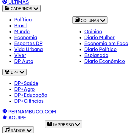
ÚLTIMAS
CADERNOS
Política
COLUNAS
Brasil
Mundo
Opinião
Economia
Diario Mulher
Esportes DP
Economia em Foco
Vida Urbana
Diario Político
Viver
Esplanada
DP Auto
Diario Econômico
DP+
DP+Saúde
DP+Agro
DP+Educação
DP+Ciências
PERNAMBUCO.COM
AQUIPE
IMPRESSO
RÁDIOS