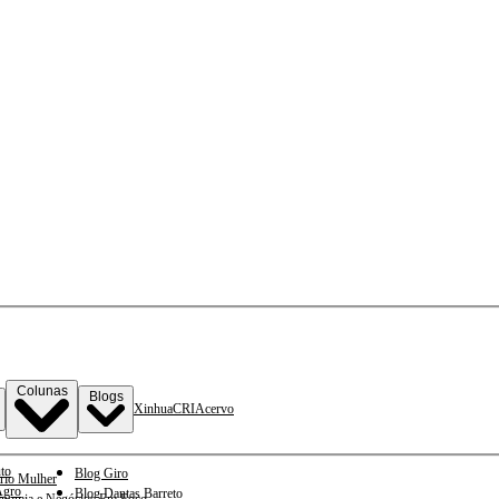
Colunas
Blogs
Xinhua
CRI
Acervo
to
Blog Giro
rio Mulher
gro
Blog Dantas Barreto