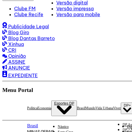
Versão digital
Clube FM
Versão impressa
Clube Recife
Versão para mobile
Publicidade Legal
Blog Giro
Blog Dantas Barreto
Xinhua
CRI
Opinião
ASSINE
ANUNCIE
EXPEDIENTE
Menu Portal
Esportes DP
DP+
Política
Economia
Brasil
Mundo
Vida Urbana
Viver
DP Au
Brasil
Náutico
Dia
DP +A
MINAS GERAIS