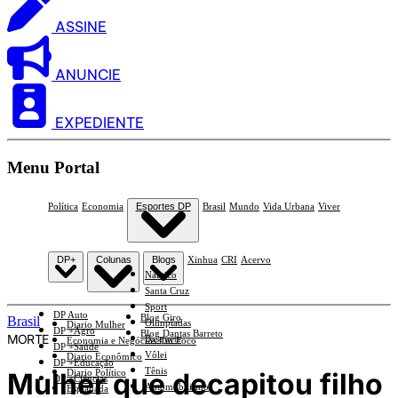
ASSINE
ANUNCIE
EXPEDIENTE
Menu Portal
Política
Economia
Esportes DP
Brasil
Mundo
Vida Urbana
Viver
DP+
Colunas
Blogs
Xinhua
CRI
Acervo
Náutico
Santa Cruz
Sport
DP Auto
Blog Giro
Brasil
Olimpíadas
Diario Mulher
DP +Agro
Blog Dantas Barreto
MORTE
Basquete
Economia e Negócios Em Foco
DP +Saúde
Vôlei
Diario Econômico
DP +Educação
Tênis
Mulher que decapitou filho
Diario Político
DP +Ciências
Automobilismo
Esplanada