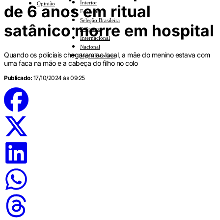
Interior
Opinião
de 6 anos em ritual
Feminino
Seleção Brasileira
satânico morre em hospital
E-Sports
Internacional
Nacional
Quando os policiais chegaram ao local, a mãe do menino estava com
Jogos Escolares
uma faca na mão e a cabeça do filho no colo
Publicado:
17/10/2024 às 09:25