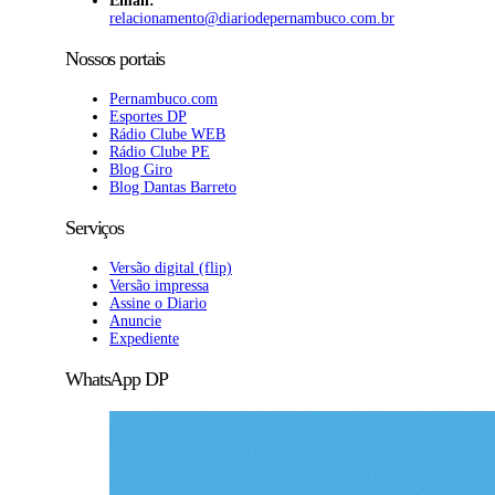
Email:
relacionamento@diariodepernambuco.com.br
Nossos portais
Pernambuco.com
Esportes DP
Rádio Clube WEB
Rádio Clube PE
Blog Giro
Blog Dantas Barreto
Serviços
Versão digital (flip)
Versão impressa
Assine o Diario
Anuncie
Expediente
WhatsApp DP