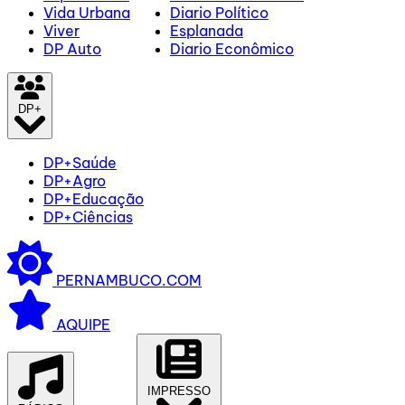
Vida Urbana
Diario Político
Viver
Esplanada
DP Auto
Diario Econômico
DP+
DP+Saúde
DP+Agro
DP+Educação
DP+Ciências
PERNAMBUCO.COM
AQUIPE
IMPRESSO