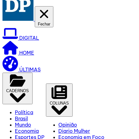
Fechar
DIGITAL
HOME
ÚLTIMAS
CADERNOS
COLUNAS
Política
Brasil
Mundo
Opinião
Economia
Diario Mulher
Esportes DP
Economia em Foco