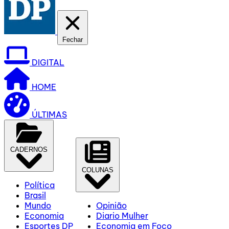
Fechar
DIGITAL
HOME
ÚLTIMAS
CADERNOS
COLUNAS
Política
Brasil
Mundo
Opinião
Economia
Diario Mulher
Esportes DP
Economia em Foco