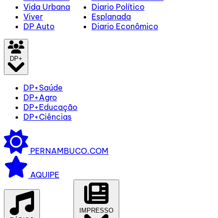
Vida Urbana
Diario Político
Viver
Esplanada
DP Auto
Diario Econômico
DP+
DP+Saúde
DP+Agro
DP+Educação
DP+Ciências
PERNAMBUCO.COM
AQUIPE
IMPRESSO