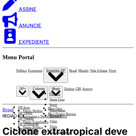
ASSINE
ANUNCIE
EXPEDIENTE
Menu Portal
Política
Economia
Esportes DP
Brasil
Mundo
Vida Urbana
Viver
DP+
Colunas
Blogs
Xinhua
CRI
Acervo
Náutico
Santa Cruz
Sport
DP Auto
Blog Giro
Brasil
Olimpíadas
Diario Mulher
DP +Agro
Blog Dantas Barreto
REGIÃO SUL
Basquete
Economia e Negócios Em Foco
DP +Saúde
Vôlei
Diario Econômico
DP +Educação
Tênis
Ciclone extratropical deve
Diario Político
DP +Ciências
Automobilismo
Esplanada