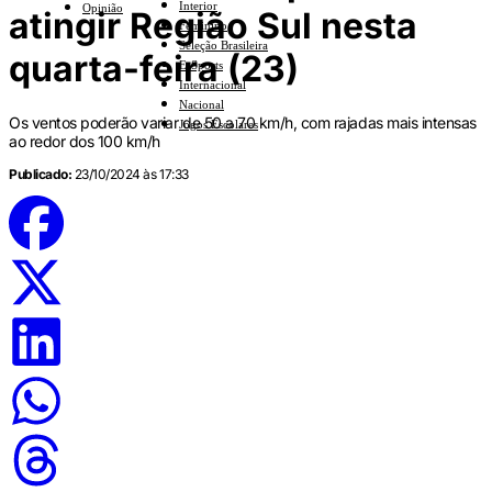
Interior
Opinião
atingir Região Sul nesta
Feminino
Seleção Brasileira
quarta-feira (23)
E-Sports
Internacional
Nacional
Os ventos poderão variar de 50 a 70 km/h, com rajadas mais intensas
Jogos Escolares
ao redor dos 100 km/h
Publicado:
23/10/2024 às 17:33