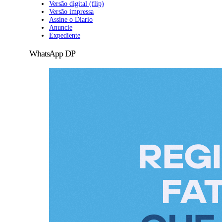
Versão digital (flip)
Versão impressa
Assine o Diario
Anuncie
Expediente
WhatsApp DP