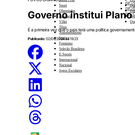
Santa Cruz
Eco
DP +S
Sport
Dia
DP +E
Olimpíadas
Dia
Governo institui Plano
DP +C
Basquete
Esp
Vôlei
Opi
Tênis
É a primeira vez que o país terá uma política governamen
Automobilismo
Interior
Publicado:
02/08/2024 às 19:23
Feminino
Seleção Brasileira
E-Sports
Internacional
Nacional
Jogos Escolares