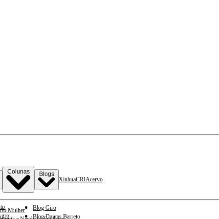
Colunas
Blogs
Xinhua
CRI
Acervo
to
Blog Giro
rio Mulher
gro
Blog Dantas Barreto