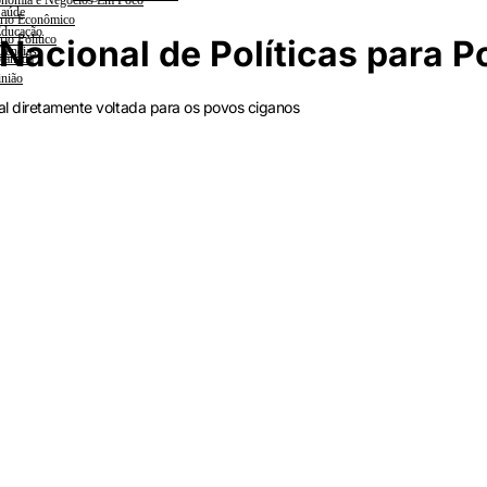
nomia e Negócios Em Foco
aúde
rio Econômico
ducação
rio Político
 Nacional de Políticas para 
iências
lanada
nião
tal diretamente voltada para os povos ciganos