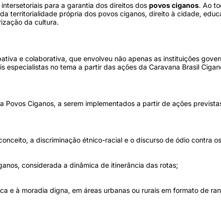
ntersetoriais para a garantia dos direitos dos
povos ciganos
. Ao t
 territorialidade própria dos povos ciganos, direito à cidade, edu
rização da cultura.
ipativa e colaborativa, que envolveu não apenas as instituições go
is especialistas no tema a partir das ações da Caravana Brasil Cigan
ara Povos Ciganos, a serem implementados a partir de ações previst
nceito, a discriminação étnico-racial e o discurso de ódio contra o
iganos, considerada a dinâmica de itinerância das rotas;
ásica e à moradia digna, em áreas urbanas ou rurais em formato de r