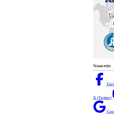
Nossas redes
Fac
X (Twitter)
Goo