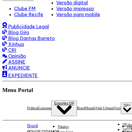
Versão digital
Clube FM
Versão impressa
Clube Recife
Versão para mobile
Publicidade Legal
Blog Giro
Blog Dantas Barreto
Xinhua
CRI
Opinião
ASSINE
ANUNCIE
EXPEDIENTE
Menu Portal
Esportes DP
DP+
Política
Economia
Brasil
Mundo
Vida Urbana
Viver
DP Au
Brasil
Náutico
Dia
DP +A
POVOS CIGANOS