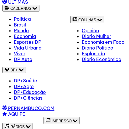
ÚLTIMAS
CADERNOS
Política
COLUNAS
Brasil
Mundo
Opinião
Economia
Diario Mulher
Esportes DP
Economia em Foco
Vida Urbana
Diario Político
Viver
Esplanada
DP Auto
Diario Econômico
DP+
DP+Saúde
DP+Agro
DP+Educação
DP+Ciências
PERNAMBUCO.COM
AQUIPE
IMPRESSO
RÁDIOS