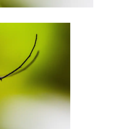
e mulheres (Crédtio: Shammiknr / Pixabay)