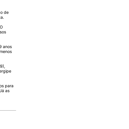
go de
ça.
 O
asos
9 anos
 menos
9),
ergipe
sos para
Já as