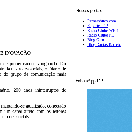
Nossos portais
Pernambuco.com
Esportes DP
Rádio Clube WEB
Rádio Clube PE
Blog Giro
Blog Dantas Barreto
 E INOVAÇÃO
ia de pioneirismo e vanguarda. Do
trada nas redes sociais, o Diario de
rão do grupo de comunicação mais
WhatsApp DP
rio, 200 anos ininterruptos de
 mantendo-se atualizado, conectado
 um canal direto com os leitores
s e redes sociais.