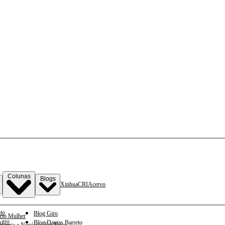
Colunas
Blogs
Xinhua
CRI
Acervo
to
Blog Giro
rio Mulher
gro
Blog Dantas Barreto