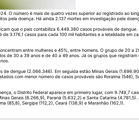
024. O número é mais de quatro vezes superior ao registrado ao lon
bitos pela doença. Há ainda 2.137 mortes em investigação pela doen
icam que o país contabiliza 6.449.380 casos prováveis de dengue.
 de 3.176,1 casos para cada 100 mil habitantes e a letalidade em c
oncentram entre mulheres e 45%, entre homens. O grupo de 20 a 2
los de 30 a 39 anos e de 40 a 49 anos. Já os grupos que registram
anos.
is de dengue (2.066.346). Em seguida estão Minas Gerais (1.696.90
estados com menor número de casos prováveis são Roraima (546), S
ença, o Distrito Federal aparece em primeiro lugar, com 9.749,7 ca
nas Gerais (8.266,9), Paraná (5.632,2) e Santa Catarina (4.781,5). 
a (85,8), Sergipe (112,2), Ceará (138,9) e Maranhão (162,1).