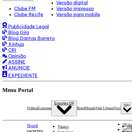
Versão digital
Clube FM
Versão impressa
Clube Recife
Versão para mobile
Publicidade Legal
Blog Giro
Blog Dantas Barreto
Xinhua
CRI
Opinião
ASSINE
ANUNCIE
EXPEDIENTE
Menu Portal
Esportes DP
DP+
Política
Economia
Brasil
Mundo
Vida Urbana
Viver
DP Au
Brasil
Náutico
Dia
DP +A
MORTES