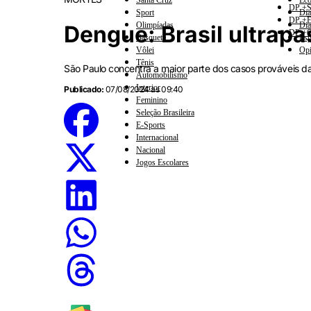
Santa Cruz
Eco
DP +S
Sport
Dia
DP +E
Olimpíadas
Dia
Dengue: Brasil ultrapa
DP +C
Basquete
Esp
Vôlei
Opi
Tênis
São Paulo concentra a maior parte dos casos prováveis d
Automobilismo
Interior
Publicado:
07/08/2024 às 09:40
Feminino
Seleção Brasileira
E-Sports
Internacional
Nacional
Jogos Escolares