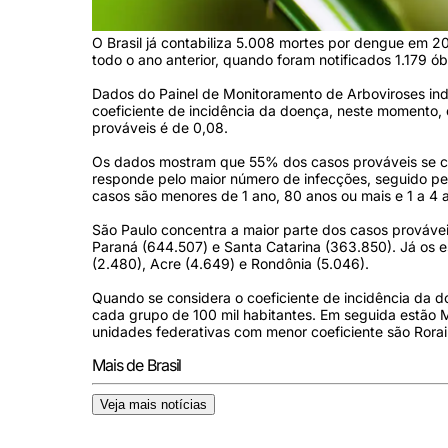
O Brasil já contabiliza 5.008 mortes por dengue em 2
todo o ano anterior, quando foram notificados 1.179 ó
Dados do Painel de Monitoramento de Arboviroses ind
coeficiente de incidência da doença, neste momento, é
prováveis é de 0,08.
Os dados mostram que 55% dos casos prováveis se c
responde pelo maior número de infecções, seguido pe
casos são menores de 1 ano, 80 anos ou mais e 1 a 4 
São Paulo concentra a maior parte dos casos prováve
Paraná (644.507) e Santa Catarina (363.850). Já os 
(2.480), Acre (4.649) e Rondônia (5.046).
Quando se considera o coeficiente de incidência da do
cada grupo de 100 mil habitantes. Em seguida estão Mi
unidades federativas com menor coeficiente são Roraim
Mais de Brasil
Veja mais notícias