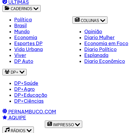
ÚLTIMAS
CADERNOS
Política
COLUNAS
Brasil
Mundo
Opinião
Economia
Diario Mulher
Esportes DP
Economia em Foco
Vida Urbana
Diario Político
Viver
Esplanada
DP Auto
Diario Econômico
DP+
DP+Saúde
DP+Agro
DP+Educação
DP+Ciências
PERNAMBUCO.COM
AQUIPE
IMPRESSO
RÁDIOS