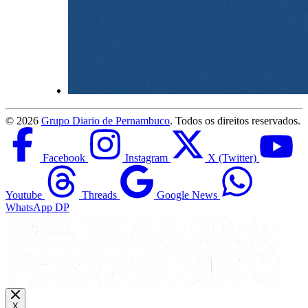
©
2026
Grupo Diario de Pernambuco
. Todos os direitos reservados.
Facebook
Instagram
X (Twitter)
Youtube
Threads
Google News
WhatsApp DP
X