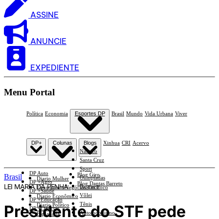
ASSINE
ANUNCIE
EXPEDIENTE
Menu Portal
Política
Economia
Esportes DP
Brasil
Mundo
Vida Urbana
Viver
DP+
Colunas
Blogs
Xinhua
CRI
Acervo
Náutico
Santa Cruz
Sport
DP Auto
Blog Giro
Brasil
Olimpíadas
Diario Mulher
DP +Agro
Blog Dantas Barreto
LEI MARIA DA PENHA
Basquete
Economia e Negócios Em Foco
DP +Saúde
Vôlei
Diario Econômico
DP +Educação
Tênis
Presidente do STF pede
Diario Político
DP +Ciências
Automobilismo
Esplanada