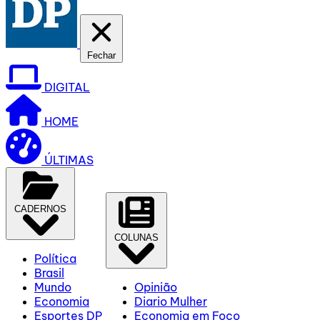
Fechar
DIGITAL
HOME
ÚLTIMAS
CADERNOS
COLUNAS
Política
Brasil
Mundo
Opinião
Economia
Diario Mulher
Esportes DP
Economia em Foco