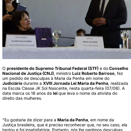
O
presidente do Supremo Tribunal Federal (STF)
e do
Conselho
Nacional de Justiça (CNJ)
, ministro
Luiz Roberto Barroso
, fez
um pedido de desculpas à Maria da Penha em nome do
Judiciário
durante a
XVIII Jornada Lei Maria da Penha
, realizada
na Escola Classe JK Sol Nascente, nesta quarta-feira (07/08). A
data marca os 18 anos da
lei
que leva o nome da ativista do
direito das mulheres.
"Eu gostaria de dizer para a
Maria da Penha
, em nome da
Justiça brasileira, que é preciso reconhecer que, no seu caso, ela
tardou e foi insatisfatória. Portanto, nós lhe pedimos desculpas