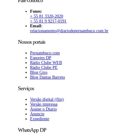
Fale conosco
Fones:
+ 55 81 3320-2020
+ 55 81 9 9217-0191
Email:
relacionamento@diariodepernambuco.com.br
Nossos portais
Pernambuco.com
Esportes DP
Rádio Clube WEB
Rádio Clube PE
Blog Giro
Blog Dantas Barreto
Serviços
Versão digital (flip)
Versão impressa
Assine o Diario
Anuncie
Expediente
WhatsApp DP