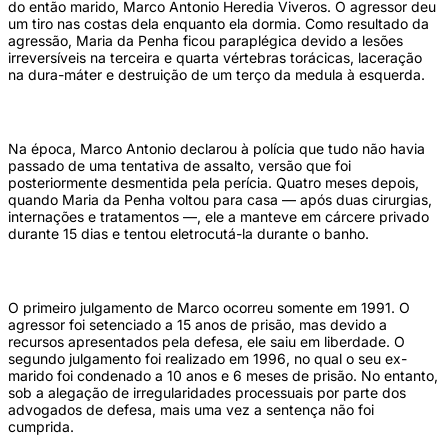
do então marido, Marco Antonio Heredia Viveros. O agressor deu
um tiro nas costas dela enquanto ela dormia. Como resultado da
agressão, Maria da Penha ficou paraplégica devido a lesões
irreversíveis na terceira e quarta vértebras torácicas, laceração
na dura-máter e destruição de um terço da medula à esquerda.
Na época, Marco Antonio declarou à polícia que tudo não havia
passado de uma tentativa de assalto, versão que foi
posteriormente desmentida pela perícia. Quatro meses depois,
quando Maria da Penha voltou para casa — após duas cirurgias,
internações e tratamentos —, ele a manteve em cárcere privado
durante 15 dias e tentou eletrocutá-la durante o banho.
O primeiro julgamento de Marco ocorreu somente em 1991. O
agressor foi setenciado a 15 anos de prisão, mas devido a
recursos apresentados pela defesa, ele saiu em liberdade. O
segundo julgamento foi realizado em 1996, no qual o seu ex-
marido foi condenado a 10 anos e 6 meses de prisão. No entanto,
sob a alegação de irregularidades processuais por parte dos
advogados de defesa, mais uma vez a sentença não foi
cumprida.