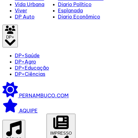
Vida Urbana
Diario Político
Viver
Esplanada
DP Auto
Diario Econômico
DP+
DP+Saúde
DP+Agro
DP+Educação
DP+Ciências
PERNAMBUCO.COM
AQUIPE
IMPRESSO