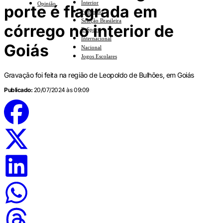
Interior
Opinião
porte é flagrada em
Feminino
Seleção Brasileira
córrego no interior de
E-Sports
Internacional
Goiás
Nacional
Jogos Escolares
Gravação foi feita na região de Leopoldo de Bulhões, em Goiás
Publicado:
20/07/2024 às 09:09