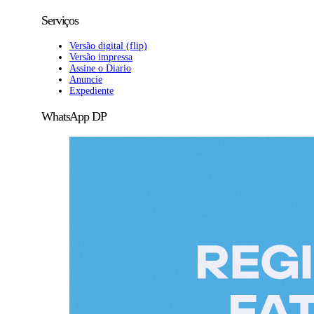
Serviços
Versão digital (flip)
Versão impressa
Assine o Diario
Anuncie
Expediente
WhatsApp DP