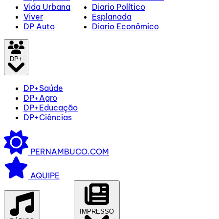
Vida Urbana
Diario Político
Viver
Esplanada
DP Auto
Diario Econômico
DP+
DP+Saúde
DP+Agro
DP+Educação
DP+Ciências
PERNAMBUCO.COM
AQUIPE
IMPRESSO