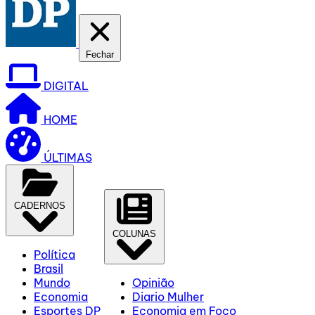
Fechar
DIGITAL
HOME
ÚLTIMAS
CADERNOS
COLUNAS
Política
Brasil
Mundo
Opinião
Economia
Diario Mulher
Esportes DP
Economia em Foco