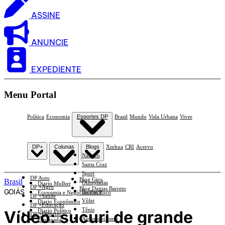
ASSINE
ANUNCIE
EXPEDIENTE
Menu Portal
Política
Economia
Esportes DP
Brasil
Mundo
Vida Urbana
Viver
DP+
Colunas
Blogs
Xinhua
CRI
Acervo
Náutico
Santa Cruz
Sport
DP Auto
Blog Giro
Brasil
Olimpíadas
Diario Mulher
DP +Agro
Blog Dantas Barreto
GOIÁS
Basquete
Economia e Negócios Em Foco
DP +Saúde
Vôlei
Diario Econômico
DP +Educação
Tênis
Vídeo: sucuri de grande
Diario Político
DP +Ciências
Automobilismo
Esplanada