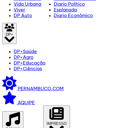
Vida Urbana
Diario Político
Viver
Esplanada
DP Auto
Diario Econômico
DP+
DP+Saúde
DP+Agro
DP+Educação
DP+Ciências
PERNAMBUCO.COM
AQUIPE
IMPRESSO