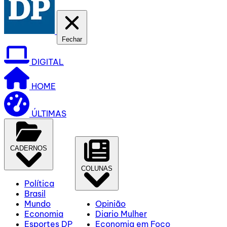
Fechar
DIGITAL
HOME
ÚLTIMAS
CADERNOS
COLUNAS
Política
Brasil
Mundo
Opinião
Economia
Diario Mulher
Esportes DP
Economia em Foco