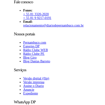
Fale conosco
Fones:
+ 55 81 3320-2020
+ 55 81 9 9217-0191
Email:
relacionamento@diariodepernambuco.com.br
Nossos portais
Pernambuco.com
Esportes DP
Rádio Clube WEB
Rádio Clube PE
Blog Giro
Blog Dantas Barreto
Serviços
Versão digital (flip)
Versão impressa
Assine o Diario
Anuncie
Expediente
WhatsApp DP