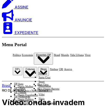
ASSINE
ANUNCIE
EXPEDIENTE
Menu Portal
Política
Economia
Esportes DP
Brasil
Mundo
Vida Urbana
Viver
DP+
Colunas
Blogs
Xinhua
CRI
Acervo
Náutico
Santa Cruz
Sport
DP Auto
Blog Giro
Brasil
Olimpíadas
Diario Mulher
DP +Agro
Blog Dantas Barreto
RIO DE JANEIRO
Basquete
Economia e Negócios Em Foco
DP +Saúde
Vôlei
Diario Econômico
DP +Educação
Tênis
Vídeo: ondas invadem
Diario Político
DP +Ciências
Automobilismo
Esplanada