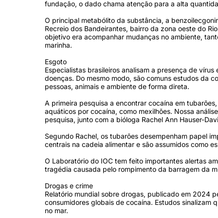
fundação, o dado chama atenção para a alta quantida
O principal metabólito da substância, a benzoilecgoni
Recreio dos Bandeirantes, bairro da zona oeste do Ri
objetivo era acompanhar mudanças no ambiente, tanto
marinha.
Esgoto
Especialistas brasileiros analisam a presença de vírus
doenças. Do mesmo modo, são comuns estudos da cont
pessoas, animais e ambiente de forma direta.
A primeira pesquisa a encontrar cocaína em tubarões,
aquáticos por cocaína, como mexilhões. Nossa análise
pesquisa, junto com a bióloga Rachel Ann Hauser-Dav
Segundo Rachel, os tubarões desempenham papel impor
centrais na cadeia alimentar e são assumidos como es
O Laboratório do IOC tem feito importantes alertas am
tragédia causada pelo rompimento da barragem da min
Drogas e crime
Relatório mundial sobre drogas, publicado em 2024 pe
consumidores globais de cocaína. Estudos sinalizam q
no mar.