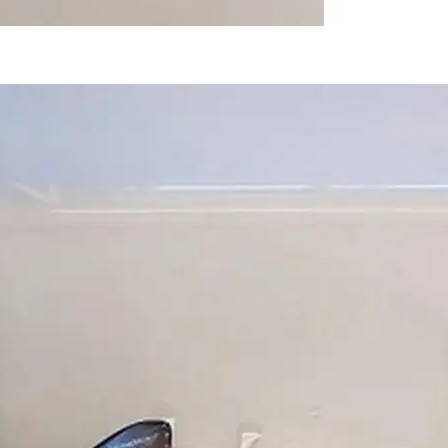
ns (Divulgação/IOC/Fiocruz)