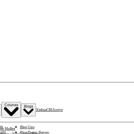
Colunas
Blogs
Xinhua
CRI
Acervo
to
Blog Giro
rio Mulher
gro
Blog Dantas Barreto