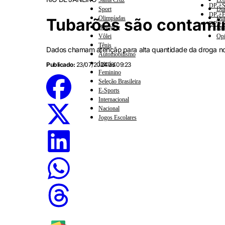
Santa Cruz
Eco
DP +S
Sport
Dia
DP +E
Olimpíadas
Dia
Tubarões são contamin
DP +C
Basquete
Esp
Vôlei
Opi
Tênis
Dados chamam atenção para alta quantidade da droga n
Automobilismo
Interior
Publicado:
23/07/2024 às 09:23
Feminino
Seleção Brasileira
E-Sports
Internacional
Nacional
Jogos Escolares