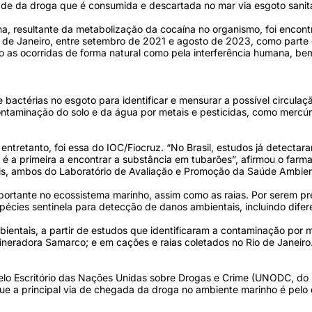
de da droga que é consumida e descartada no mar via esgoto sanitá
na, resultante da metabolização da cocaína no organismo, foi encont
o de Janeiro, entre setembro de 2021 e agosto de 2023, como parte
 as ocorridas de forma natural como pela interferência humana, be
 e bactérias no esgoto para identificar e mensurar a possível circul
aminação do solo e da água por metais e pesticidas, como mercúri
 entretanto, foi essa do IOC/Fiocruz. “No Brasil, estudos já detect
 é a primeira a encontrar a substância em tubarões”, afirmou o farm
is, ambos do Laboratório de Avaliação e Promoção da Saúde Ambien
tante no ecossistema marinho, assim como as raias. Por serem pred
pécies sentinela para detecção de danos ambientais, incluindo dife
bientais, a partir de estudos que identificaram a contaminação por m
eradora Samarco; e em cações e raias coletados no Rio de Janeiro
lo Escritório das Nações Unidas sobre Drogas e Crime (UNODC, do no
ue a principal via de chegada da droga no ambiente marinho é pelo