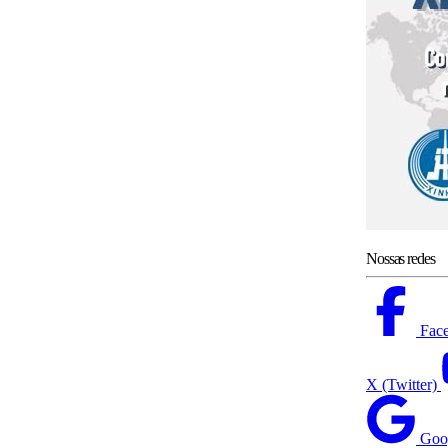
Nossas redes
Fac
X (Twitter)
Goo