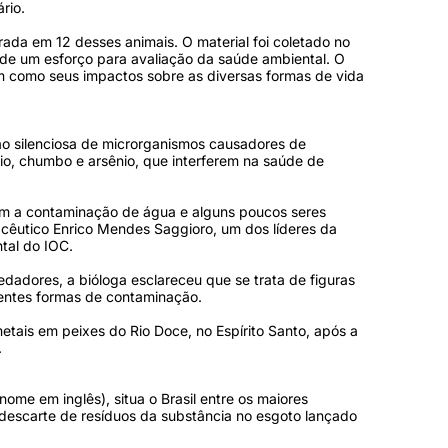
rio.
rada em 12 desses animais. O material foi coletado no
 de um esforço para avaliação da saúde ambiental. O
m como seus impactos sobre as diversas formas de vida
ação silenciosa de microrganismos causadores de
o, chumbo e arsênio, que interferem na saúde de
aram a contaminação de água e alguns poucos seres
acêutico Enrico Mendes Saggioro, um dos líderes da
tal do IOC.
adores, a bióloga esclareceu que se trata de figuras
rentes formas de contaminação.
etais em peixes do Rio Doce, no Espírito Santo, após a
.
me em inglês), situa o Brasil entre os maiores
 descarte de resíduos da substância no esgoto lançado