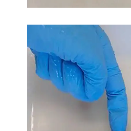
Esta é a primeira vez que cocaína é detectada em tubarões selvage