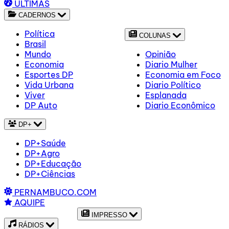
ÚLTIMAS
CADERNOS
Política
COLUNAS
Brasil
Mundo
Opinião
Economia
Diario Mulher
Esportes DP
Economia em Foco
Vida Urbana
Diario Político
Viver
Esplanada
DP Auto
Diario Econômico
DP+
DP+Saúde
DP+Agro
DP+Educação
DP+Ciências
PERNAMBUCO.COM
AQUIPE
IMPRESSO
RÁDIOS