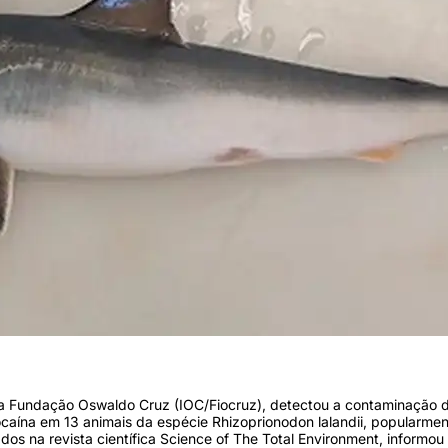
da Fundação Oswaldo Cruz (IOC/Fiocruz), detectou a contaminação d
ocaína em 13 animais da espécie Rhizoprionodon lalandii, popularmen
dos na revista científica Science of The Total Environment, informou