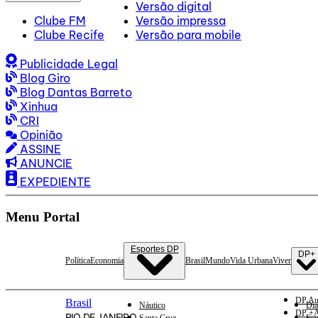
Versão digital
Clube FM
Versão impressa
Clube Recife
Versão para mobile
Publicidade Legal
Blog Giro
Blog Dantas Barreto
Xinhua
CRI
Opinião
ASSINE
ANUNCIE
EXPEDIENTE
Menu Portal
Esportes DP
DP+
Política
Economia
Brasil
Mundo
Vida Urbana
Viver
DP Au
Brasil
Náutico
Dia
DP +A
RIO DE JANEIRO