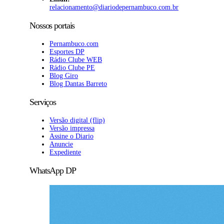
relacionamento@diariodepernambuco.com.br
Nossos portais
Pernambuco.com
Esportes DP
Rádio Clube WEB
Rádio Clube PE
Blog Giro
Blog Dantas Barreto
Serviços
Versão digital (flip)
Versão impressa
Assine o Diario
Anuncie
Expediente
WhatsApp DP