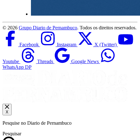
©
2026
Grupo Diario de Pernambuco
. Todos os direitos reservados.
Facebook
Instagram
X (Twitter)
Youtube
Threads
Google News
WhatsApp DP
X
Pesquise no Diario de Pernambuco
Pesquisar