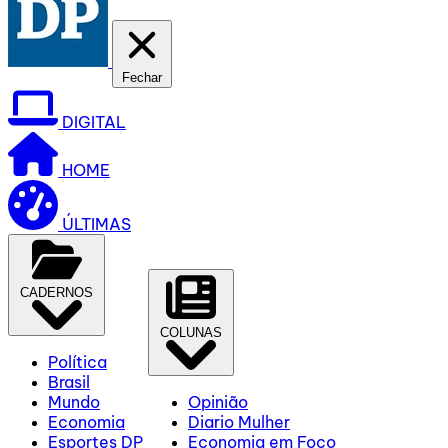
Fechar
DIGITAL
HOME
ÚLTIMAS
CADERNOS
COLUNAS
Política
Brasil
Mundo
Opinião
Economia
Diario Mulher
Esportes DP
Economia em Foco