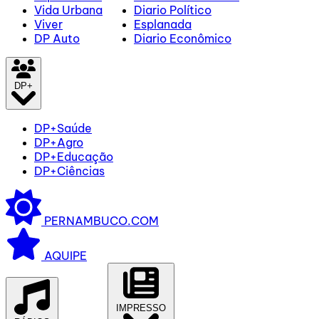
Vida Urbana
Diario Político
Viver
Esplanada
DP Auto
Diario Econômico
DP+
DP+Saúde
DP+Agro
DP+Educação
DP+Ciências
PERNAMBUCO.COM
AQUIPE
IMPRESSO