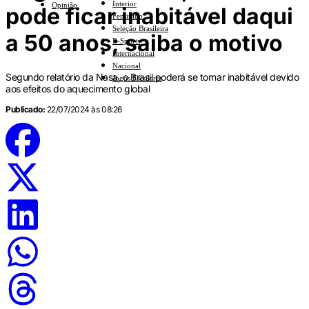
Interior
Opinião
pode ficar inabitável daqui
Feminino
Seleção Brasileira
a 50 anos; saiba o motivo
E-Sports
Internacional
Nacional
Segundo relatório da Nasa, o Brasil poderá se tornar inabitável devido
Jogos Escolares
aos efeitos do aquecimento global
Publicado:
22/07/2024 às 08:26