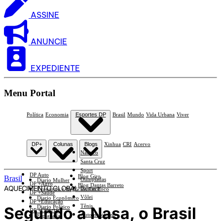
ASSINE
ANUNCIE
EXPEDIENTE
Menu Portal
Política
Economia
Esportes DP
Brasil
Mundo
Vida Urbana
Viver
DP+
Colunas
Blogs
Xinhua
CRI
Acervo
Náutico
Santa Cruz
Sport
DP Auto
Blog Giro
Brasil
Olimpíadas
Diario Mulher
DP +Agro
Blog Dantas Barreto
AQUECIMENTO GLOBAL
Basquete
Economia e Negócios Em Foco
DP +Saúde
Vôlei
Diario Econômico
DP +Educação
Tênis
Segundo a Nasa, o Brasil
Diario Político
DP +Ciências
Automobilismo
Esplanada