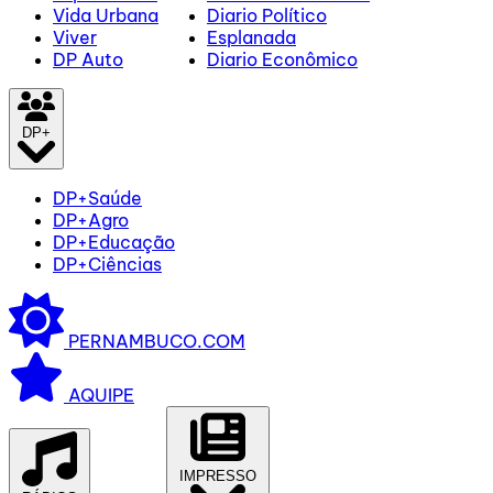
Vida Urbana
Diario Político
Viver
Esplanada
DP Auto
Diario Econômico
DP+
DP+Saúde
DP+Agro
DP+Educação
DP+Ciências
PERNAMBUCO.COM
AQUIPE
IMPRESSO