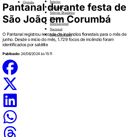
Interior
Opinião
Pantanal durante festa de
Feminino
Seleção Brasileira
São João em Corumbá
E-Sports
Internacional
Nacional
O Pantanal registrou recorde de incêndios florestais para o mês de
Jogos Escolares
junho. Desde o início do mês, 1.729 focos de incêndio foram
identificados por satélite
Publicado:
24/06/2024 às 15:11