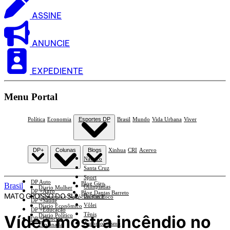
ASSINE
ANUNCIE
EXPEDIENTE
Menu Portal
Política
Economia
Esportes DP
Brasil
Mundo
Vida Urbana
Viver
DP+
Colunas
Blogs
Xinhua
CRI
Acervo
Náutico
Santa Cruz
Sport
DP Auto
Blog Giro
Brasil
Olimpíadas
Diario Mulher
DP +Agro
Blog Dantas Barreto
MATO GROSSO DO SUL
Basquete
Economia e Negócios Em Foco
DP +Saúde
Vôlei
Diario Econômico
DP +Educação
Tênis
Vídeo mostra incêndio no
Diario Político
DP +Ciências
Automobilismo
Esplanada