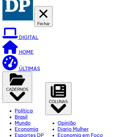
Fechar
DIGITAL
HOME
ÚLTIMAS
CADERNOS
COLUNAS
Política
Brasil
Mundo
Opinião
Economia
Diario Mulher
Esportes DP
Economia em Foco