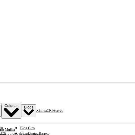
Colunas
Blogs
Xinhua
CRI
Acervo
to
Blog Giro
rio Mulher
gro
Blog Dantas Barreto