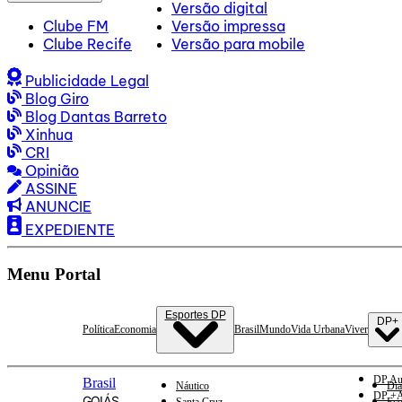
Versão digital
Clube FM
Versão impressa
Clube Recife
Versão para mobile
Publicidade Legal
Blog Giro
Blog Dantas Barreto
Xinhua
CRI
Opinião
ASSINE
ANUNCIE
EXPEDIENTE
Menu Portal
Esportes DP
DP+
Política
Economia
Brasil
Mundo
Vida Urbana
Viver
DP Au
Brasil
Náutico
Dia
DP +A
GOIÁS