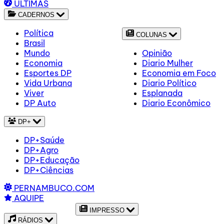
ÚLTIMAS
CADERNOS
Política
COLUNAS
Brasil
Mundo
Opinião
Economia
Diario Mulher
Esportes DP
Economia em Foco
Vida Urbana
Diario Político
Viver
Esplanada
DP Auto
Diario Econômico
DP+
DP+Saúde
DP+Agro
DP+Educação
DP+Ciências
PERNAMBUCO.COM
AQUIPE
IMPRESSO
RÁDIOS