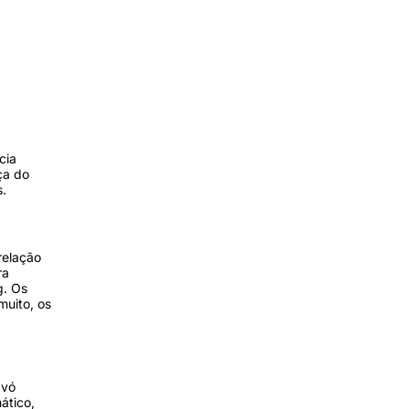
cia
ça do
s.
relação
ra
g. Os
muito, os
avó
ático,