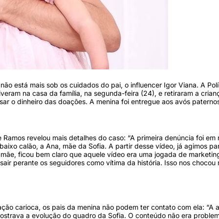
não está mais sob os cuidados do pai, o influencer Igor Viana. A Polí
tiveram na casa da família, na segunda-feira (24), e retiraram a crian
usar o dinheiro das doações. A menina foi entregue aos avós paterno
le Ramos revelou mais detalhes do caso: “A primeira denúncia foi em 
aixo calão, a Ana, mãe da Sofia. A partir desse vídeo, já agimos pa
 mãe, ficou bem claro que aquele vídeo era uma jogada de marketin
sair perante os seguidores como vítima da história. Isso nos chocou 
ção carioca, os pais da menina não podem ter contato com ela: “A 
ostrava a evolução do quadro da Sofia. O conteúdo não era problem