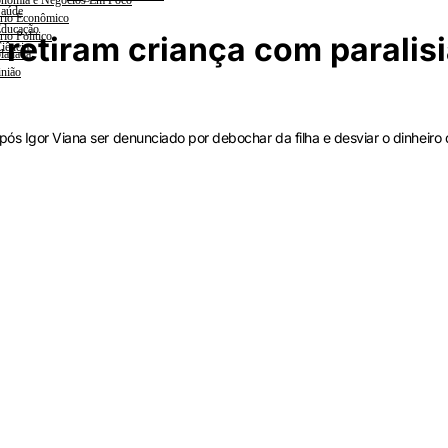
nomia e Negócios Em Foco
aúde
rio Econômico
ducação
rio Político
retiram criança com paralis
iências
lanada
nião
pós Igor Viana ser denunciado por debochar da filha e desviar o dinheiro