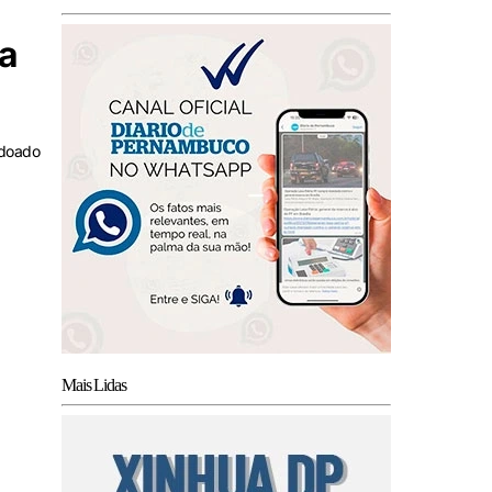
ia
 doado
Mais Lidas