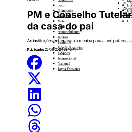
Santa Cruz
Eco
DP +S
Sport
Dia
DP +E
Olimpíadas
Dia
PM e Conselho Tutelar 
DP +C
Basquete
Esp
Vôlei
Opi
da casa do pai
Tênis
Automobilismo
Interior
As instituições entregaram a menina para a avó paterna, a
Feminino
Seleção Brasileira
Publicado:
25/06/2024 às 16:41
E-Sports
Internacional
Nacional
Jogos Escolares