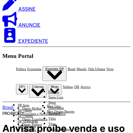
ASSINE
ANUNCIE
EXPEDIENTE
Menu Portal
Política
Economia
Esportes DP
Brasil
Mundo
Vida Urbana
Viver
DP+
Colunas
Blogs
Xinhua
CRI
Acervo
Náutico
Santa Cruz
Sport
DP Auto
Blog Giro
Brasil
Olimpíadas
Diario Mulher
DP +Agro
Blog Dantas Barreto
PROIBIÇÃO
Basquete
Economia e Negócios Em Foco
DP +Saúde
Vôlei
Diario Econômico
DP +Educação
Tênis
Anvisa proíbe venda e uso
Diario Político
DP +Ciências
Automobilismo
Esplanada