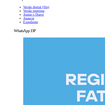
Versão digital (flip)
Versão impressa
Assine o Diario
Anuncie
Expediente
WhatsApp DP