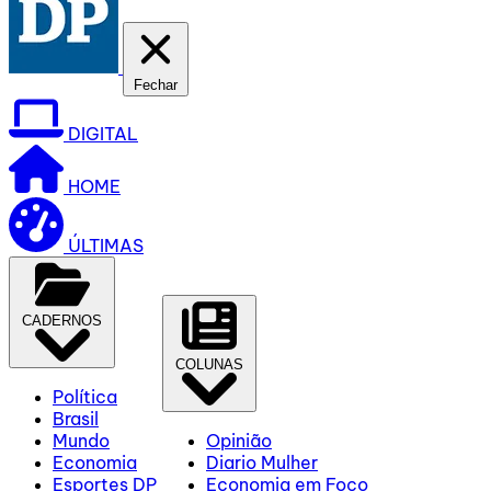
Fechar
DIGITAL
HOME
ÚLTIMAS
CADERNOS
COLUNAS
Política
Brasil
Mundo
Opinião
Economia
Diario Mulher
Esportes DP
Economia em Foco