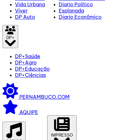
Vida Urbana
Diario Político
Viver
Esplanada
DP Auto
Diario Econômico
DP+
DP+Saúde
DP+Agro
DP+Educação
DP+Ciências
PERNAMBUCO.COM
AQUIPE
IMPRESSO