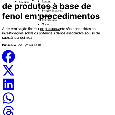
Interior
Opinião
de produtos à base de
Feminino
Seleção Brasileira
fenol em procedimentos
E-Sports
Internacional
Nacional
A determinação ficará vigente enquanto são conduzidas as
Jogos Escolares
investigações sobre os potenciais danos associados ao uso da
substância química
Publicado:
25/06/2024 às 10:03