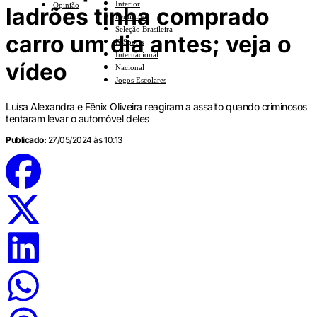
Interior
Opinião
ladrões tinha comprado
Feminino
Seleção Brasileira
carro um dia antes; veja o
E-Sports
Internacional
vídeo
Nacional
Jogos Escolares
Luísa Alexandra e Fênix Oliveira reagiram a assalto quando criminosos
tentaram levar o automóvel deles
Publicado:
27/05/2024 às 10:13