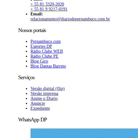
+ 55 81 3320-2020
+ 55 81 9 9217-0191
Email:
relacionamento@diariodepernambuco.com.br
Nossos portais
Pernambuco.com
Esportes DP
Rádio Clube WEB
Rádio Clube PE
Blog Giro
Blog Dantas Barreto
Serviços
Versão digital (flip)
Versão impressa
Assine o Diario
Anuncie
Expediente
WhatsApp DP