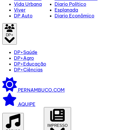
Vida Urbana
Diario Político
Viver
Esplanada
DP Auto
Diario Econômico
DP+
DP+Saúde
DP+Agro
DP+Educação
DP+Ciências
PERNAMBUCO.COM
AQUIPE
IMPRESSO