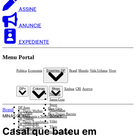
ASSINE
ANUNCIE
EXPEDIENTE
Menu Portal
Política
Economia
Esportes DP
Brasil
Mundo
Vida Urbana
Viver
DP+
Colunas
Blogs
Xinhua
CRI
Acervo
Náutico
Santa Cruz
Sport
DP Auto
Blog Giro
Brasil
Olimpíadas
Diario Mulher
DP +Agro
Blog Dantas Barreto
MINAS GERAIS
Basquete
Economia e Negócios Em Foco
DP +Saúde
Vôlei
Diario Econômico
DP +Educação
Tênis
Casal que bateu em
Diario Político
DP +Ciências
Automobilismo
Esplanada