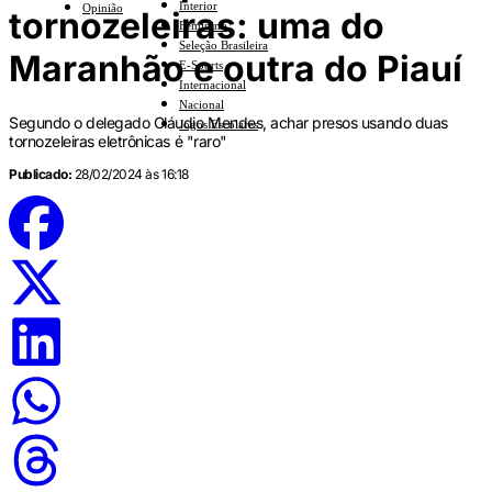
Interior
Opinião
tornozeleiras: uma do
Feminino
Seleção Brasileira
Maranhão e outra do Piauí
E-Sports
Internacional
Nacional
Segundo o delegado Cláudio Mendes, achar presos usando duas
Jogos Escolares
tornozeleiras eletrônicas é "raro"
Publicado:
28/02/2024 às 16:18