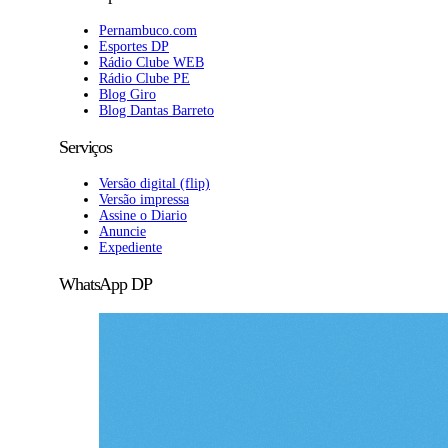
Pernambuco.com
Esportes DP
Rádio Clube WEB
Rádio Clube PE
Blog Giro
Blog Dantas Barreto
Serviços
Versão digital (flip)
Versão impressa
Assine o Diario
Anuncie
Expediente
WhatsApp DP