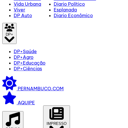
Vida Urbana
Diario Político
Viver
Esplanada
DP Auto
Diario Econômico
DP+
DP+Saúde
DP+Agro
DP+Educação
DP+Ciências
PERNAMBUCO.COM
AQUIPE
IMPRESSO