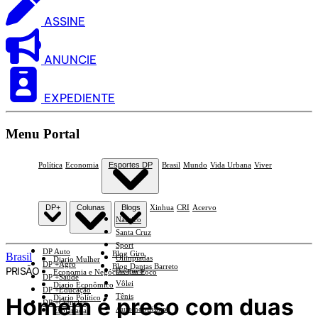
ASSINE
ANUNCIE
EXPEDIENTE
Menu Portal
Política
Economia
Esportes DP
Brasil
Mundo
Vida Urbana
Viver
DP+
Colunas
Blogs
Xinhua
CRI
Acervo
Náutico
Santa Cruz
Sport
DP Auto
Blog Giro
Brasil
Olimpíadas
Diario Mulher
DP +Agro
Blog Dantas Barreto
PRISÃO
Basquete
Economia e Negócios Em Foco
DP +Saúde
Vôlei
Diario Econômico
DP +Educação
Tênis
Homem é preso com duas
Diario Político
DP +Ciências
Automobilismo
Esplanada