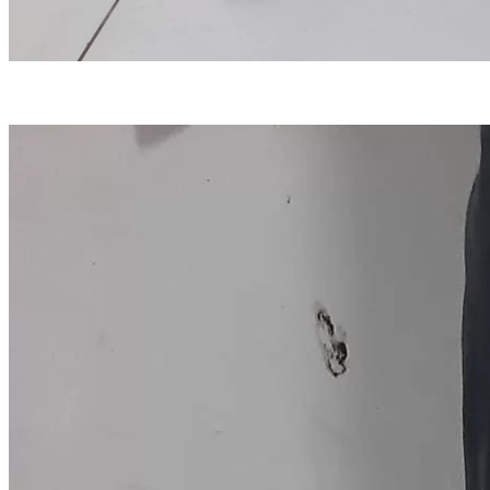
Homem foi condenado a 15 anos de reclusão (foto: Divulgação/PC-MA)