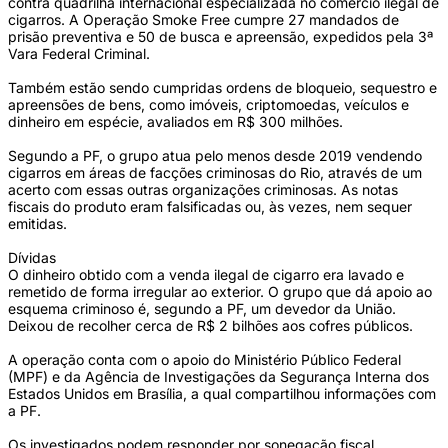
contra quadrilha internacional especializada no comércio ilegal de
cigarros. A Operação Smoke Free cumpre 27 mandados de
prisão preventiva e 50 de busca e apreensão, expedidos pela 3ª
Vara Federal Criminal.
Também estão sendo cumpridas ordens de bloqueio, sequestro e
apreensões de bens, como imóveis, criptomoedas, veículos e
dinheiro em espécie, avaliados em R$ 300 milhões.
Segundo a PF, o grupo atua pelo menos desde 2019 vendendo
cigarros em áreas de facções criminosas do Rio, através de um
acerto com essas outras organizações criminosas. As notas
fiscais do produto eram falsificadas ou, às vezes, nem sequer
emitidas.
Dívidas
O dinheiro obtido com a venda ilegal de cigarro era lavado e
remetido de forma irregular ao exterior. O grupo que dá apoio ao
esquema criminoso é, segundo a PF, um devedor da União.
Deixou de recolher cerca de R$ 2 bilhões aos cofres públicos.
A operação conta com o apoio do Ministério Público Federal
(MPF) e da Agência de Investigações da Segurança Interna dos
Estados Unidos em Brasília, a qual compartilhou informações com
a PF.
Os investigados podem responder por sonegação fiscal,