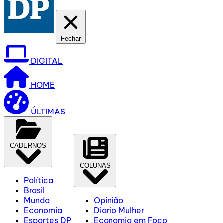
Fechar
DIGITAL
HOME
ÚLTIMAS
CADERNOS
COLUNAS
Política
Brasil
Mundo
Opinião
Economia
Diario Mulher
Esportes DP
Economia em Foco