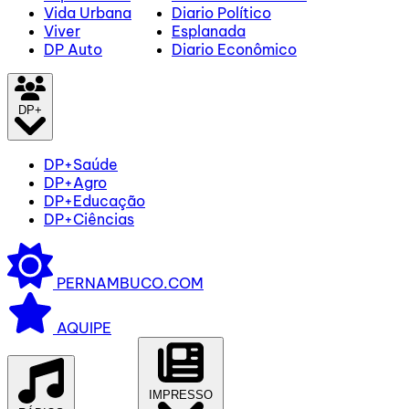
Vida Urbana
Diario Político
Viver
Esplanada
DP Auto
Diario Econômico
DP+
DP+Saúde
DP+Agro
DP+Educação
DP+Ciências
PERNAMBUCO.COM
AQUIPE
IMPRESSO