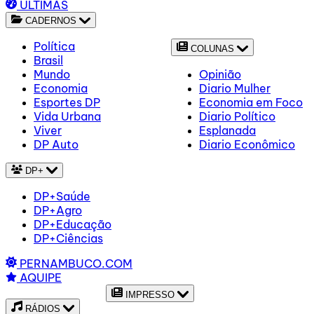
ÚLTIMAS
CADERNOS
Política
COLUNAS
Brasil
Mundo
Opinião
Economia
Diario Mulher
Esportes DP
Economia em Foco
Vida Urbana
Diario Político
Viver
Esplanada
DP Auto
Diario Econômico
DP+
DP+Saúde
DP+Agro
DP+Educação
DP+Ciências
PERNAMBUCO.COM
AQUIPE
IMPRESSO
RÁDIOS