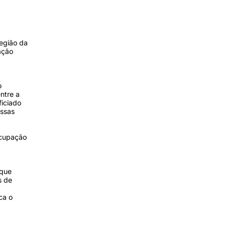
região da
ação
o
ntre a
ficiado
essas
ocupação
 que
s de
ca o