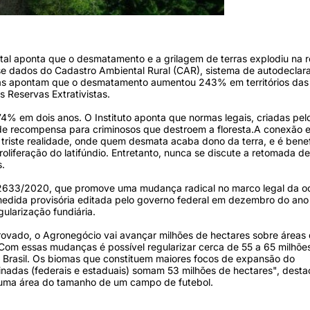
tal aponta que o desmatamento e a grilagem de terras explodiu na 
 dados do Cadastro Ambiental Rural (CAR), sistema de autodeclar
adas apontam que o desmatamento aumentou 243% em territórios das
 Reservas Extrativistas.
74% em dois anos. O Instituto aponta que normas legais, criadas pel
de recompensa para criminosos que destroem a floresta.A conexão e
 triste realidade, onde quem desmata acaba dono da terra, e é bene
roliferação do latifúndio. Entretanto, nunca se discute a retomada d
s.
L 2633/2020, que promove uma mudança radical no marco legal da 
 medida provisória editada pelo governo federal em dezembro do ano
ularização fundiária.
provado, o Agronegócio vai avançar milhões de hectares sobre áreas
Com essas mudanças é possível regularizar cerca de 55 a 65 milhõe
o Brasil. Os biomas que constituem maiores focos de expansão do
inadas (federais e estaduais) somam 53 milhões de hectares", desta
a uma área do tamanho de um campo de futebol.