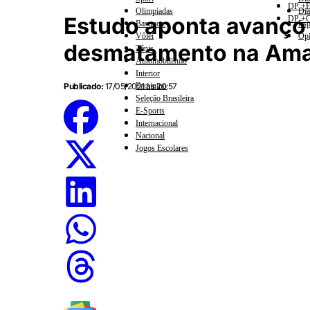
DP +E
Olimpíadas
Dia
Estudo aponta avanço 
DP +C
Basquete
Esp
Vôlei
Opi
desmatamento na Ama
Tênis
Automobilismo
Interior
Publicado:
17/05/2021 às 20:57
Feminino
Seleção Brasileira
E-Sports
Internacional
Nacional
Jogos Escolares