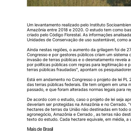
(Foto: Fábio Nascimento/Greenpeace)
Um levantamento realizado pelo Instituto Socioambien
Amazônia entre 2018 e 2020. O estudo tem como base
criado pelo Código Florestal. As informações analis
Unidades de Conservação de uso sustentável, como as
Ainda nestas regiões, o aumento da grilagem foi de 2
Congresso e por gestores públicos criam um sistema 
invasão de terras públicas e o desmatamento revela a
por políticas públicas com regras para legitimação e p
terras públicas fraudadas", apontam os pesquisadore
Está em andamento no Congresso o projeto de lei P
das terras públicas federais. Ele tem origem em uma
passado, e que foram alteradas normas legais para reg
De acordo com o estudo, caso o projeto de lei seja a
deveriam ser protegidas na Amazônia e no Cerrado. "
hectares de terras da União não destinadas em todo 
agronegócio, Amazônia e Cerrado , as terras não dest
texto do estudo. Cada hectare equivale, em média, 
Mais de Brasil