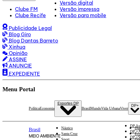
Versão digital
Clube FM
Versão impressa
Clube Recife
Versão para mobile
Publicidade Legal
Blog Giro
Blog Dantas Barreto
Xinhua
Opinião
ASSINE
ANUNCIE
EXPEDIENTE
Menu Portal
Esportes DP
DP+
Política
Economia
Brasil
Mundo
Vida Urbana
Viver
DP Au
Náutico
Dia
Brasil
DP +A
Santa Cruz
Eco
MEIO AMBIENTE
DP +S
Sport
Dia