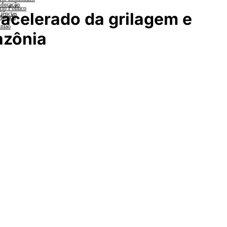
ducação
rio Político
acelerado da grilagem e
iências
lanada
nião
zônia