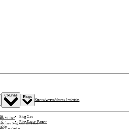
Colunas
Blogs
Xinhua
Acervo
Marcas Preferidas
to
Blog Giro
rio Mulher
gro
Blog Dantas Barreto
nomia e Negócios Em Foco
aúde
rio Econômico