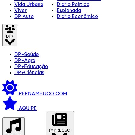
Vida Urbana
Diario Político
Viver
Esplanada
DP Auto
Diario Econômico
DP+
DP+Saúde
DP+Agro
DP+Educação
DP+Ciências
PERNAMBUCO.COM
AQUIPE
IMPRESSO