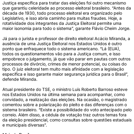
Justiça específica para tratar das eleições foi outro mecanismo
que garantiu celeridade ao processo eleitoral brasileiro. “Antes da
década de 1930, todo processo eleitoral era organizado pelo
Legislativo, e isso abria caminho para muitas fraudes. Hoje, a
rotatividade dos integrantes da Justiça Eleitoral permite uma
maior isonomia para todo o sistema”, garante Flávio Cheim Jorge.
Já para o jurista e professor de direito eleitoral Acácio Miranda, a
ausência de uma Justiça Eleitoral nos Estados Unidos é outro
ponto que enfraquece todo o sistema americano. “Lá (EUA),
todos os questionamentos vão para a Justiça comum, e isso
empobrece o julgamento, já que vão parar em pautas com outros
processos de divórcio, crimes de menor potencial, ou coisas do
tipo. O juiz eleitoral tem muito mais afinidade com a legislação
específica e isso garante maior segurança jurídica para o Brasil”,
defende Miranda.
Atual presidente do TSE, o ministro Luís Roberto Barroso esteve
nos Estados Unidos na última semana para acompanhar, como
convidado, a realização das eleições. Na ocasião, o magistrado
comentou sobre a polarização do pleito e das diferenças com o
sistema brasileiro. “Existe a possibilidade do voto antecipado pelo
correio. Além disso, a cédula de votação traz outros temas fora
da eleição presidencial, como consultas sobre questões estaduais
e municipais diversas”.