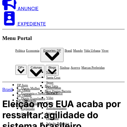
ANUNCIE
EXPEDIENTE
Menu Portal
Política
Economia
Esportes DP
Brasil
Mundo
Vida Urbana
Viver
DP+
Colunas
Blogs
Xinhua
Acervo
Marcas Preferidas
Náutico
Santa Cruz
Sport
DP Auto
Blog Giro
Olimpíadas
Diario Mulher
Brasil
DP +Agro
Blog Dantas Barreto
Basquete
Economia e Negócios Em Foco
DP +Saúde
Vôlei
Diario Econômico
Eleição nos EUA acaba por
DP +Educação
Tênis
Diario Político
DP +Ciências
Automobilismo
Esplanada
ressaltar agilidade do
Interior
Opinião
Feminino
sistema brasileiro
Seleção Brasileira