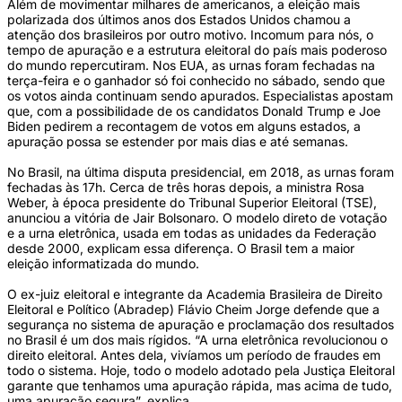
Além de movimentar milhares de americanos, a eleição mais
polarizada dos últimos anos dos Estados Unidos chamou a
atenção dos brasileiros por outro motivo. Incomum para nós, o
tempo de apuração e a estrutura eleitoral do país mais poderoso
do mundo repercutiram. Nos EUA, as urnas foram fechadas na
terça-feira e o ganhador só foi conhecido no sábado, sendo que
os votos ainda continuam sendo apurados. Especialistas apostam
que, com a possibilidade de os candidatos Donald Trump e Joe
Biden pedirem a recontagem de votos em alguns estados, a
apuração possa se estender por mais dias e até semanas.
No Brasil, na última disputa presidencial, em 2018, as urnas foram
fechadas às 17h. Cerca de três horas depois, a ministra Rosa
Weber, à época presidente do Tribunal Superior Eleitoral (TSE),
anunciou a vitória de Jair Bolsonaro. O modelo direto de votação
e a urna eletrônica, usada em todas as unidades da Federação
desde 2000, explicam essa diferença. O Brasil tem a maior
eleição informatizada do mundo.
O ex-juiz eleitoral e integrante da Academia Brasileira de Direito
Eleitoral e Político (Abradep) Flávio Cheim Jorge defende que a
segurança no sistema de apuração e proclamação dos resultados
no Brasil é um dos mais rígidos. “A urna eletrônica revolucionou o
direito eleitoral. Antes dela, vivíamos um período de fraudes em
todo o sistema. Hoje, todo o modelo adotado pela Justiça Eleitoral
garante que tenhamos uma apuração rápida, mas acima de tudo,
uma apuração segura”, explica.