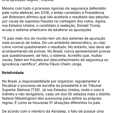
Mesmo com todo o processo rigoroso de segurança defendido
pela corte eleitoral, em 2018, o então candidato à Presidência
Jair Bolsonaro afirmou que não aceitaria o resultado das eleições
por causa de supostas fraudes na contagem dos votos. Agora,
nos Estados Unidos, o candidato à reeleição, Donald Trump,
acusa o sistema americano de adulterar as apurações.
“O país mais rico do mundo tem um dos sistemas de apuração
mais arcaicos de todos. Em um ambiente democrático, eu vejo
como normal questionarem o resultado. No entanto, isso deve ser
acompanhando de provas. No Brasil, nunca apresentaram provas
que questionassem, de fato, o sistema. Acredito que, muitas
vezes, falam em fraudes por desconhecimento de segurança ou
ignorância científica”, afirma Flávio Cheim Jorge.
Rotatividade
No Brasil, a responsabilidade por organizar, regulamentar e
fiscalizar o processo de escolha do presidente é do Tribunal
Superior Eleitoral (TSE). Já nos Estados Unidos, onde o voto é
indireto e não obrigatório, cada um dos 50 estados mais o distrito
federal (Washington) têm autonomia para definir as próprias
regras. É como se houvesse 51 situações diferentes no país.
De acordo com o membro da Abradep, o fato de possuir uma