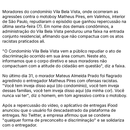
Moradores do condomínio Vila Bela Vista, onde ocorreram as
agressões contra o motoboy Matheus Pires, em Valinhos, interior
de São Paulo, repudiaram o episódio que ganhou repercussão na
última sexta-feira (7). Em nome dos demais condôminos, a
administração do Vila Bela Vista pendurou uma faixa na entrada
conjunto residencial, afimando que não compactua com os atos
racistas praticados ali.
"O Condomínio Vila Bela Vista vem a público repudiar o ato de
discriminação ocorrido em sua área comum. Neste ato,
informamos que o corpo diretivo e seus moradores não
compactuam com a atitude do cidadão em questão", diz a faixa.
No último dia 31, o morador Mateus Almeida Prado foi flagrado
agredindo o entregador Matheus Pires com ofensas racistas.
"Você tem inveja disso aqui (do condomínio), você tem inveja
dessas famílias, você tem inveja disso aqui (da minha cor). Você
nunca vai ter", diz o homem, em tom agressivo contra o motoboy.
Após a repercussão do vídeo, o aplicativo de entregas iFood
anunciou que o usuário foi descadastrado da plataforma de
entregas. No Twitter, a empresa afirmou que se condena
"qualquer forma de preconceito e discriminação" e se solidariza
com o entregador.