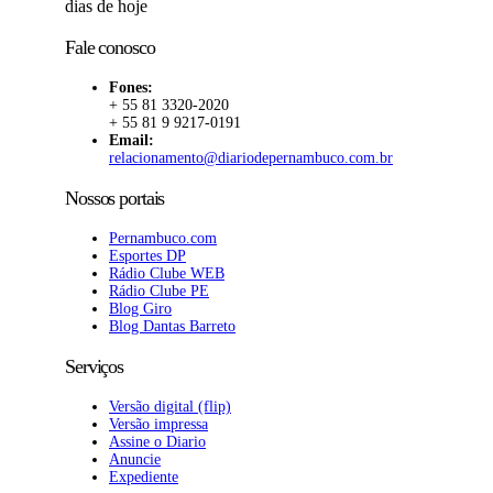
dias de hoje
Fale conosco
Fones:
+ 55 81 3320-2020
+ 55 81 9 9217-0191
Email:
relacionamento@diariodepernambuco.com.br
Nossos portais
Pernambuco.com
Esportes DP
Rádio Clube WEB
Rádio Clube PE
Blog Giro
Blog Dantas Barreto
Serviços
Versão digital (flip)
Versão impressa
Assine o Diario
Anuncie
Expediente