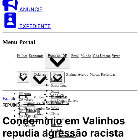
ANUNCIE
EXPEDIENTE
Menu Portal
Política
Economia
Esportes DP
Brasil
Mundo
Vida Urbana
Viver
DP+
Colunas
Blogs
Xinhua
Acervo
Marcas Preferidas
Náutico
Santa Cruz
Sport
DP Auto
Blog Giro
Olimpíadas
Diario Mulher
Brasil
DP +Agro
Blog Dantas Barreto
Basquete
Economia e Negócios Em Foco
REPÚDIO
DP +Saúde
Vôlei
Diario Econômico
DP +Educação
Tênis
Diario Político
DP +Ciências
Condomínio em Valinhos
Automobilismo
Esplanada
Interior
Opinião
repudia agressão racista
Feminino
Seleção Brasileira