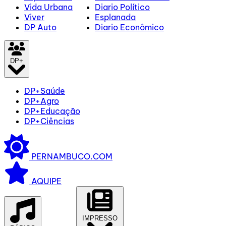
Vida Urbana
Diario Político
Viver
Esplanada
DP Auto
Diario Econômico
DP+
DP+Saúde
DP+Agro
DP+Educação
DP+Ciências
PERNAMBUCO.COM
AQUIPE
IMPRESSO